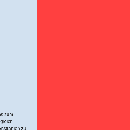
uns zum
 gleich
enstrahlen zu