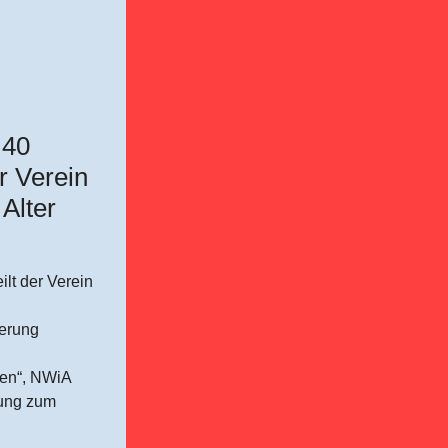
 40
r Verein
Alter
ilt der Verein
derung
ren“, NWiA
sung zum