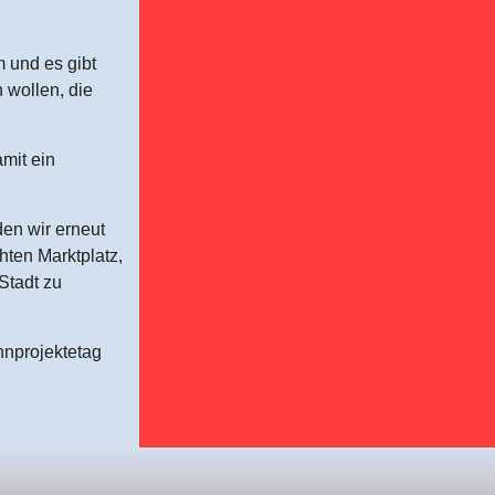
 und es gibt
n wollen, die
mit ein
 den wir erneut
hten Marktplatz,
Stadt zu
hnprojektetag