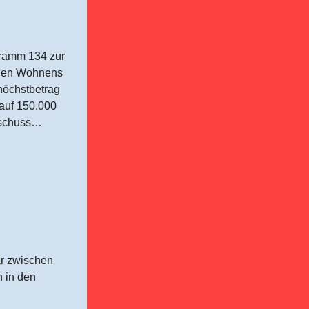
ramm 134 zur
chen Wohnens
höchstbetrag
 auf 150.000
uschuss…
ar zwischen
h in den