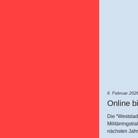
6. Februar 202
Online b
Die “Weststad
Militärringstr
nächsten Jahr