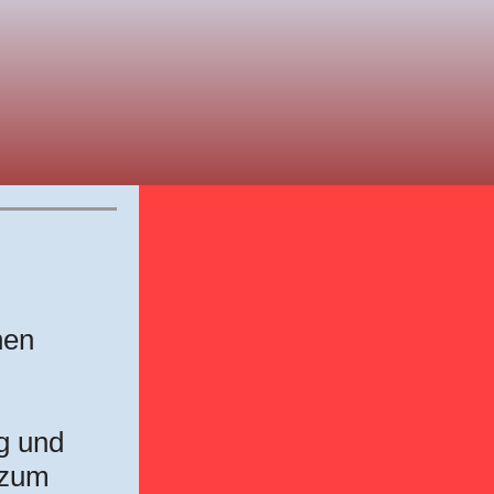
hen
g und
 zum