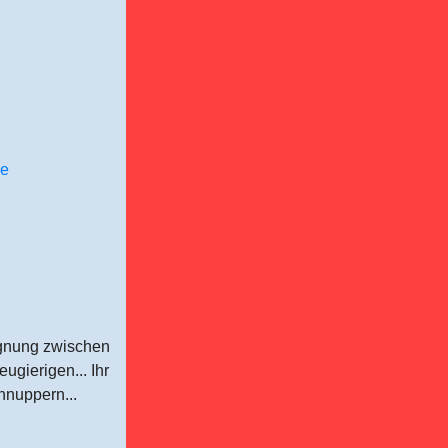
ne
gegnung zwischen
ugierigen... Ihr
hnuppern...