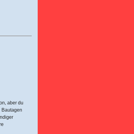
on, aber du
n Bautagen
undiger
re