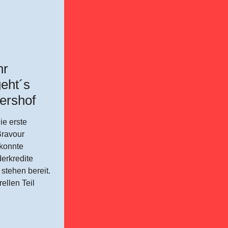
hr
geht´s
ershof
ie erste
Bravour
 konnte
erkredite
stehen bereit.
ellen Teil