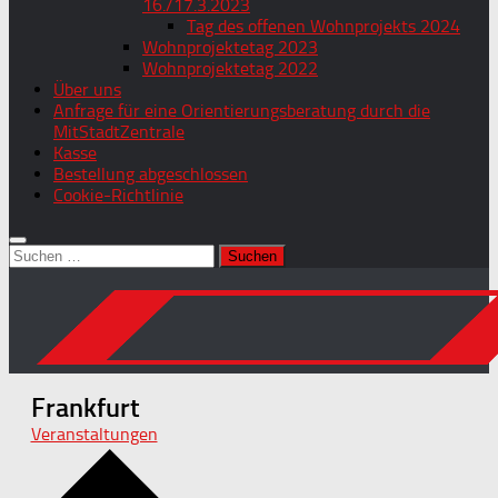
16./17.3.2023
Tag des offenen Wohnprojekts 2024
Wohnprojektetag 2023
Wohnprojektetag 2022
Über uns
Anfrage für eine Orientierungsberatung durch die
MitStadtZentrale
Kasse
Bestellung abgeschlossen
Cookie-Richtlinie
Suchen
nach:
Frankfurt
Veranstaltungen