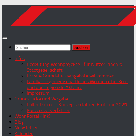
Zum
Inhalt
springen
Suchen
nach:
Infos
Bedeutung Wohnprojekte+ für Nutzer:innen &
Stadtgesellschaft
Private Grundstücksangebote willkommen!
Landkarte gemeinschaftliches Wohnen+ für Köln
und überregionale Akteure
Impressum
Grundstücke und Vergabe
Poller Damm – Konzeptverfahren Frühjahr 2025
Konzeptververfahren
WohnPortal (link)
Blog
Newsletter
Kalender