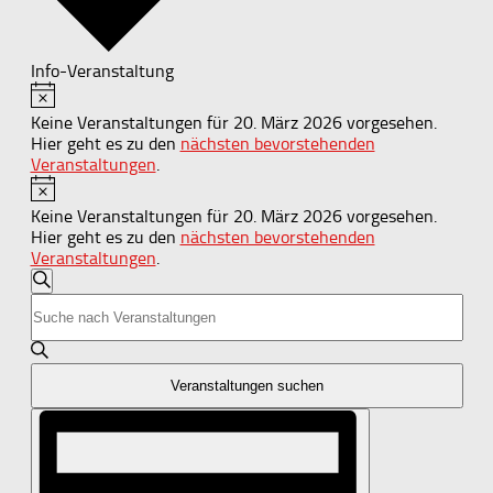
Info-Veranstaltung
Hinweis
Veranstaltungen
Keine Veranstaltungen für 20. März 2026 vorgesehen.
für
Hier geht es zu den
nächsten bevorstehenden
20.
Veranstaltungen
.
Hinweis
März
Keine Veranstaltungen für 20. März 2026 vorgesehen.
2026
Hier geht es zu den
nächsten bevorstehenden
Veranstaltungen
.
Veranstaltungen
Suche
Bitte
Suche
Schlüsselwort
und
eingeben.
Suche
Ansichten,
nach
Veranstaltungen suchen
Navigation
Veranstaltungen
Veranstaltung
Schlüsselwort.
Ansichten-
Navigation