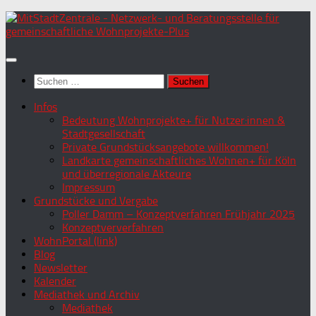
Zum
Inhalt
springen
Suchen
nach:
Infos
Bedeutung Wohnprojekte+ für Nutzer:innen &
Stadtgesellschaft
Private Grundstücksangebote willkommen!
Landkarte gemeinschaftliches Wohnen+ für Köln
und überregionale Akteure
Impressum
Grundstücke und Vergabe
Poller Damm – Konzeptverfahren Frühjahr 2025
Konzeptververfahren
WohnPortal (link)
Blog
Newsletter
Kalender
Mediathek und Archiv
Mediathek