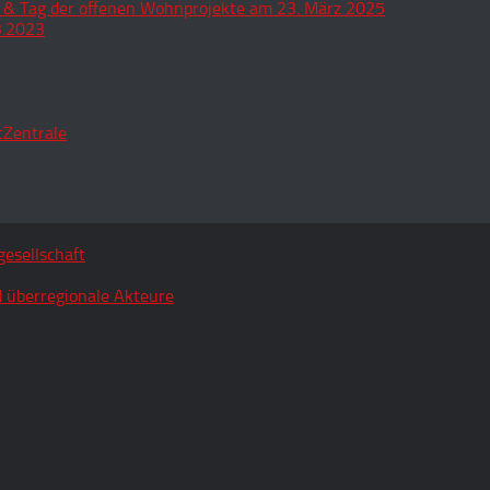
 & Tag der offenen Wohnprojekte am 23. März 2025
3.2023
tZentrale
esellschaft
 überregionale Akteure