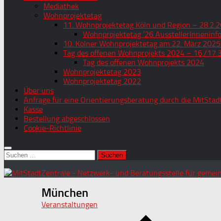
Mediathek
Wohnprojektetag
11. Wohnprojektetag Köln und Region – 28.2.2
Wohnprojektetag ’26 AusstellerInneninf
10. Kölner Wohnprojektetag am 22. März 2025
Tag des offenen Wohnprojekts 2024 – 16./17.
Tag des offenen Wohnprojekts 2024
Wohnprojektetag 2023
Wohnprojektetag 2022
Über uns
Anfrage für eine Orientierungsberatung durch die MitStad
Kasse
Bestellung abgeschlossen
Cookie-Richtlinie
Suchen
nach:
München
Veranstaltungen