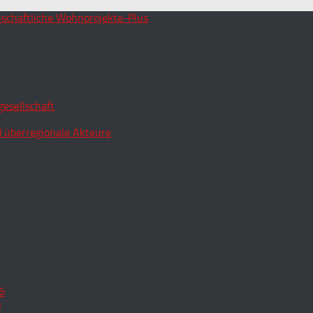
esellschaft
 überregionale Akteure
6
o