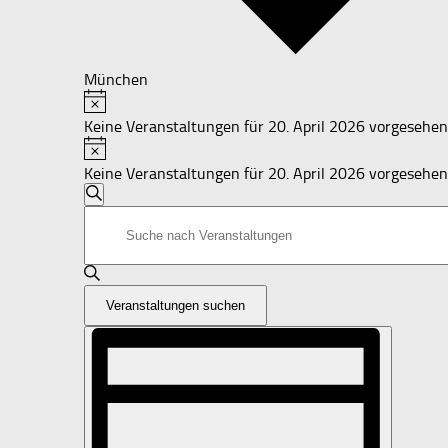
München
Hinweis
Veranstaltungen
Keine Veranstaltungen für 20. April 2026 vorgesehen
für
Hinweis
20.
Keine Veranstaltungen für 20. April 2026 vorgesehen
April
Veranstaltungen
Suche
2026
Bitte
Suche
Schlüsselwort
und
eingeben.
Suche
Ansichten,
nach
Navigation
Veranstaltungen suchen
Veranstaltungen
Schlüsselwort.
Veranstaltung
Ansichten-
Navigation