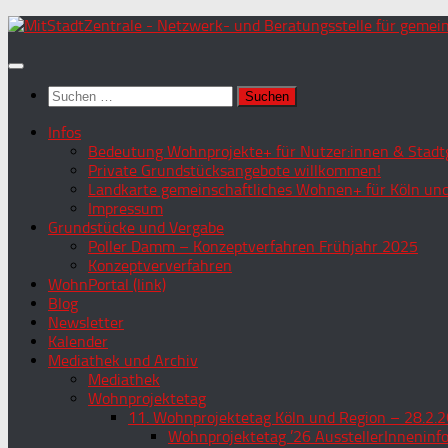
Zum
Inhalt
springen
Suchen
nach:
Infos
Bedeutung Wohnprojekte+ für Nutzer:innen & Stadtg
Private Grundstücksangebote willkommen!
Landkarte gemeinschaftliches Wohnen+ für Köln und
Impressum
Grundstücke und Vergabe
Poller Damm – Konzeptverfahren Frühjahr 2025
Konzeptververfahren
WohnPortal (link)
Blog
Newsletter
Kalender
Mediathek und Archiv
Mediathek
Wohnprojektetag
11. Wohnprojektetag Köln und Region – 28.2.2
Wohnprojektetag ’26 AusstellerInneninf