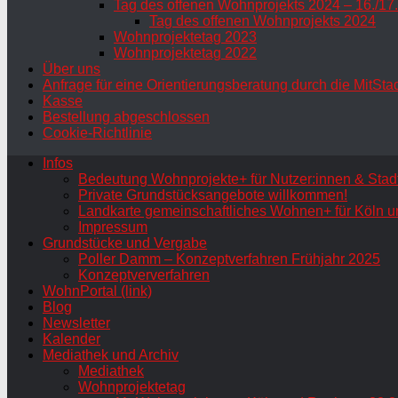
Tag des offenen Wohnprojekts 2024 – 16./17
Tag des offenen Wohnprojekts 2024
Wohnprojektetag 2023
Wohnprojektetag 2022
Über uns
Anfrage für eine Orientierungsberatung durch die MitSta
Kasse
Bestellung abgeschlossen
Cookie-Richtlinie
Infos
Bedeutung Wohnprojekte+ für Nutzer:innen & Stadt
Private Grundstücksangebote willkommen!
Landkarte gemeinschaftliches Wohnen+ für Köln u
Impressum
Grundstücke und Vergabe
Poller Damm – Konzeptverfahren Frühjahr 2025
Konzeptververfahren
WohnPortal (link)
Blog
Newsletter
Kalender
Mediathek und Archiv
Mediathek
Wohnprojektetag