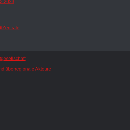
.3.2023
dtZentrale
gesellschaft
nd überregionale Akteure