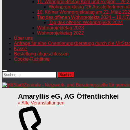
11. Wohnprojektetag Köln und Region – 28.2
Wohnprojektetag ’26 AusstellerInneninf
10. Kölner Wohnprojektetag am 22. März 202
Tag des offenen Wohnprojekts 2024 – 16./17
Tag des offenen Wohnprojekts 2024
Wohnprojektetag 2023
Wohnprojektetag 2022
Über uns
Anfrage für eine Orientierungsberatung durch die MitSta
Kasse
Bestellung abgeschlossen
Cookie-Richtlinie
Suchen
nach:
Amaryllis eG, AG Öffentlichkei
« Alle Veranstaltungen