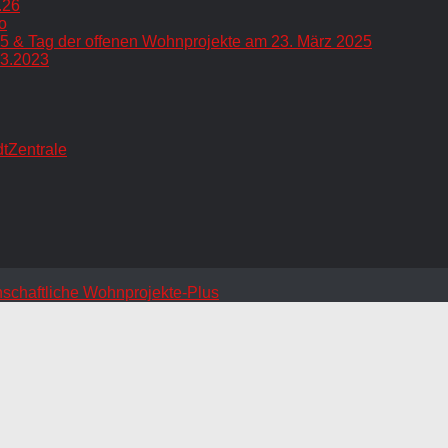
.26
o
5 & Tag der offenen Wohnprojekte am 23. März 2025
.3.2023
dtZentrale