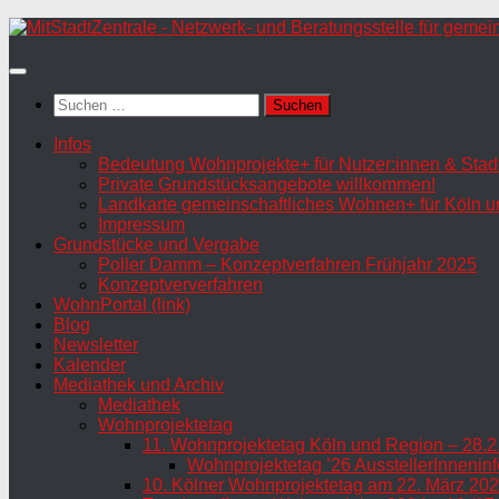
Zum
Inhalt
springen
Suchen
nach:
Infos
Bedeutung Wohnprojekte+ für Nutzer:innen & Stadt
Private Grundstücksangebote willkommen!
Landkarte gemeinschaftliches Wohnen+ für Köln u
Impressum
Grundstücke und Vergabe
Poller Damm – Konzeptverfahren Frühjahr 2025
Konzeptververfahren
WohnPortal (link)
Blog
Newsletter
Kalender
Mediathek und Archiv
Mediathek
Wohnprojektetag
11. Wohnprojektetag Köln und Region – 28.2
Wohnprojektetag ’26 AusstellerInneninf
10. Kölner Wohnprojektetag am 22. März 202