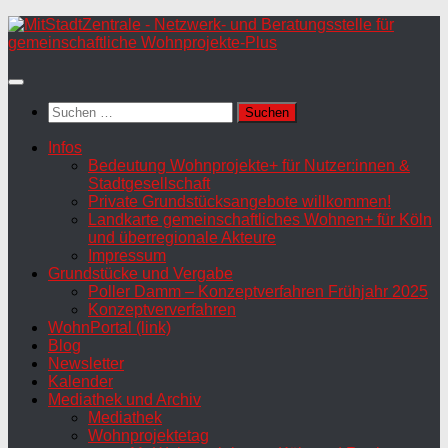
Zum
Inhalt
springen
Suchen
nach:
Infos
Bedeutung Wohnprojekte+ für Nutzer:innen &
Stadtgesellschaft
Private Grundstücksangebote willkommen!
Landkarte gemeinschaftliches Wohnen+ für Köln
und überregionale Akteure
Impressum
Grundstücke und Vergabe
Poller Damm – Konzeptverfahren Frühjahr 2025
Konzeptververfahren
WohnPortal (link)
Blog
Newsletter
Kalender
Mediathek und Archiv
Mediathek
Wohnprojektetag