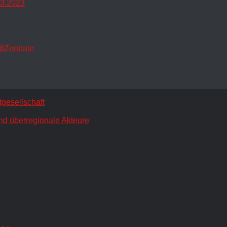
.3.2023
dtZentrale
gesellschaft
nd überregionale Akteure