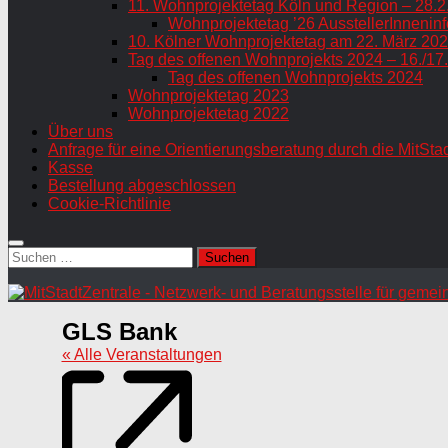
11. Wohnprojektetag Köln und Region – 28.2
Wohnprojektetag ’26 AusstellerInneninf
10. Kölner Wohnprojektetag am 22. März 202
Tag des offenen Wohnprojekts 2024 – 16./17
Tag des offenen Wohnprojekts 2024
Wohnprojektetag 2023
Wohnprojektetag 2022
Über uns
Anfrage für eine Orientierungsberatung durch die MitSta
Kasse
Bestellung abgeschlossen
Cookie-Richtlinie
Suchen
nach:
GLS Bank
« Alle Veranstaltungen