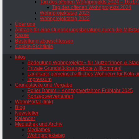
Tag des offenen Wohnprojekts 2024 – 16./17
Tag des offenen Wohnprojekts 2024
Wohnprojektetag 2023
Wohnprojektetag 2022
Über uns
Anfrage für eine Orientierungsberatung durch die MitSta
Kasse
Bestellung abgeschlossen
Cookie-Richtlinie
Infos
Bedeutung Wohnprojekte+ für Nutzer:innen & Stadt
Private Grundstücksangebote willkommen!
Landkarte gemeinschaftliches Wohnen+ für Köln u
Impressum
Grundstücke und Vergabe
Poller Damm – Konzeptverfahren Frühjahr 2025
Konzeptververfahren
WohnPortal (link)
Blog
Newsletter
Kalender
Mediathek und Archiv
Mediathek
Wohnprojektetag