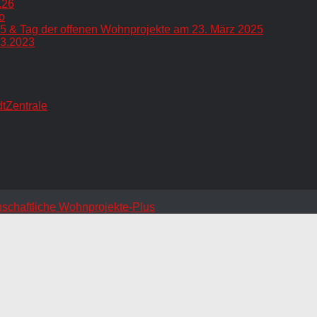
.26
o
5 & Tag der offenen Wohnprojekte am 23. März 2025
.3.2023
dtZentrale