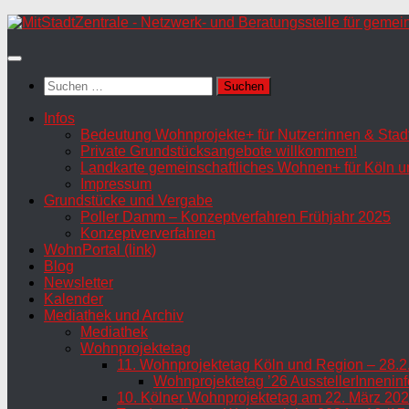
Zum
Inhalt
springen
Suchen
nach:
Infos
Bedeutung Wohnprojekte+ für Nutzer:innen & Stadt
Private Grundstücksangebote willkommen!
Landkarte gemeinschaftliches Wohnen+ für Köln u
Impressum
Grundstücke und Vergabe
Poller Damm – Konzeptverfahren Frühjahr 2025
Konzeptververfahren
WohnPortal (link)
Blog
Newsletter
Kalender
Mediathek und Archiv
Mediathek
Wohnprojektetag
11. Wohnprojektetag Köln und Region – 28.2
Wohnprojektetag ’26 AusstellerInneninf
10. Kölner Wohnprojektetag am 22. März 202