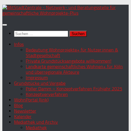
Zum
Inhalt
springen
Suchen
nach:
Infos
Bedeutung Wohnprojekte+ für Nutzer:innen &
Stadtgesellschaft
Private Grundstücksangebote willkommen!
Landkarte gemeinschaftliches Wohnen+ für Köln
und überregionale Akteure
Impressum
Grundstücke und Vergabe
Poller Damm – Konzeptverfahren Frühjahr 2025
Konzeptververfahren
WohnPortal (link)
Blog
Newsletter
Kalender
Mediathek und Archiv
Mediathek