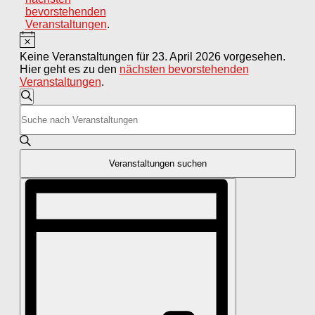
bevorstehenden
Veranstaltungen
.
Hinweis
Keine Veranstaltungen für 23. April 2026 vorgesehen.
Hier geht es zu den
nächsten bevorstehenden
Veranstaltungen
.
Veranstaltungen
Suche
Bitte
Suche
Schlüsselwort
und
eingeben.
Suche
Ansichten,
nach
Veranstaltungen suchen
Navigation
Veranstaltungen
Veranstaltung
Schlüsselwort.
Ansichten-
Navigation