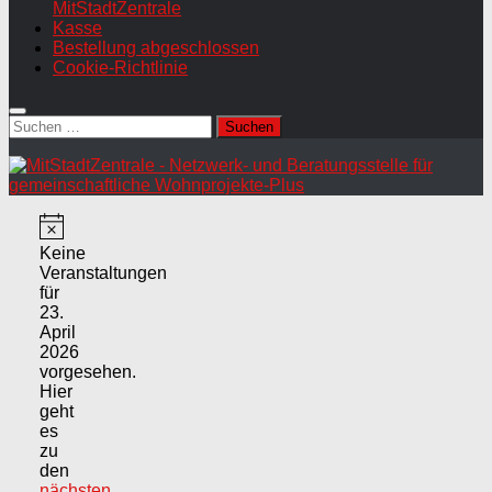
MitStadtZentrale
Kasse
Bestellung abgeschlossen
Cookie-Richtlinie
Suchen
nach:
Veranstaltungen
Hinweis
für
Keine
Veranstaltungen
23.
für
23.
April
April
2026
2026
vorgesehen.
Hier
geht
es
zu
den
nächsten