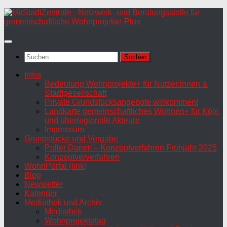
Zum
Inhalt
springen
Suchen
nach:
Infos
Bedeutung Wohnprojekte+ für Nutzer:innen &
Stadtgesellschaft
Private Grundstücksangebote willkommen!
Landkarte gemeinschaftliches Wohnen+ für Köln
und überregionale Akteure
Impressum
Grundstücke und Vergabe
Poller Damm – Konzeptverfahren Frühjahr 2025
Konzeptververfahren
WohnPortal (link)
Blog
Newsletter
Kalender
Mediathek und Archiv
Mediathek
Wohnprojektetag