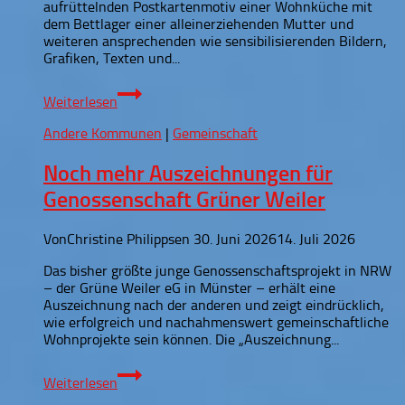
aufrüttelnden Postkartenmotiv einer Wohnküche mit
dem Bettlager einer alleinerziehenden Mutter und
weiteren ansprechenden wie sensibilisierenden Bildern,
Grafiken, Texten und...
Alleinerziehend
Weiterlesen
besser
Wohnen
Andere Kommunen
|
Gemeinschaft
–
Dialogkonferenz
Noch mehr Auszeichnungen für
in
Köln
Genossenschaft Grüner Weiler
Von
Christine Philippsen
30. Juni 2026
14. Juli 2026
Das bisher größte junge Genossenschaftsprojekt in NRW
– der Grüne Weiler eG in Münster – erhält eine
Auszeichnung nach der anderen und zeigt eindrücklich,
wie erfolgreich und nachahmenswert gemeinschaftliche
Wohnprojekte sein können. Die „Auszeichnung...
Noch
Weiterlesen
mehr
Auszeichnungen