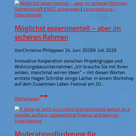
für
Gemeinschaft
|
MSZ unterwegs
|
Veranstaltung –
Genossenschaft
Inspirationen
Grüner
Weiler
Möglichst experimentell – aber im
sicheren Rahmen
Von
Christine Philippsen
24. Juni 2026
9. Juli 2026
Innovative Kooperation zwischen Projektgruppe und
Wohnungsbauunternehmen „Ich brauche Sie mit Ihren
wilden, manchmal wirren Ideen“ – mit diesen Worten
erntete Hagen Schröter einige Lacher in einem Workshop
auf dem Zusammen Leben Festival am 20....
Möglichst
Weiterlesen
experimentell
–
aber
im
Finanzierung
sicheren
Rahmen
Moderationsförderung für