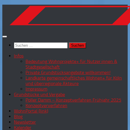
Zum
Inhalt
springen
Suchen
nach:
Infos
Bedeutung Wohnprojekte+ für Nutzer:innen &
Stadtgesellschaft
Private Grundstücksangebote willkommen!
Landkarte gemeinschaftliches Wohnen+ für Köln
und überregionale Akteure
Impressum
Grundstücke und Vergabe
Poller Damm – Konzeptverfahren Frühjahr 2025
Konzeptververfahren
WohnPortal (link)
Blog
Newsletter
Kalender