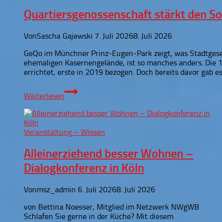
Quartiersgenossenschaft stärkt den So
Von
Sascha Gajewski
7. Juli 2026
8. Juli 2026
GeQo im Münchner Prinz-Eugen-Park zeigt, was Stadtgese
ehemaligen Kasernengelände, ist so manches anders. Di
errichtet, erste in 2019 bezogen. Doch bereits davor gab es 
Quartiersgenossenschaft
Weiterlesen
stärkt
den
Sozialraum
–
Veranstaltung – Wissen
eigenverantwortlich
Alleinerziehend besser Wohnen –
Dialogkonferenz in Köln
Von
msz_admin
6. Juli 2026
8. Juli 2026
von Bettina Noesser, Mitglied im Netzwerk NWgWB
Schlafen Sie gerne in der Küche? Mit diesem