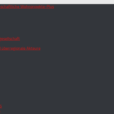
esellschaft
 überregionale Akteure
6
o