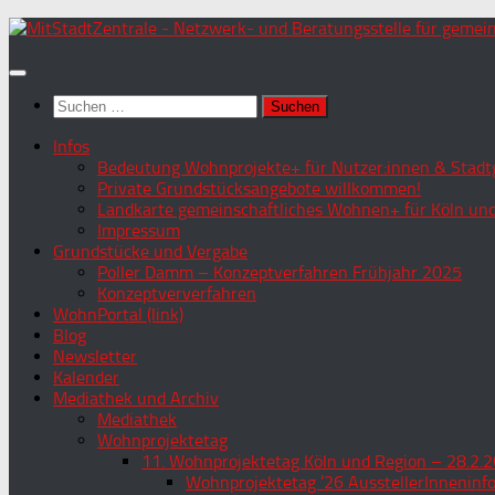
Zum
Inhalt
springen
Suchen
nach:
Infos
Bedeutung Wohnprojekte+ für Nutzer:innen & Stadtg
Private Grundstücksangebote willkommen!
Landkarte gemeinschaftliches Wohnen+ für Köln und
Impressum
Grundstücke und Vergabe
Poller Damm – Konzeptverfahren Frühjahr 2025
Konzeptververfahren
WohnPortal (link)
Blog
Newsletter
Kalender
Mediathek und Archiv
Mediathek
Wohnprojektetag
11. Wohnprojektetag Köln und Region – 28.2.2
Wohnprojektetag ’26 AusstellerInneninf