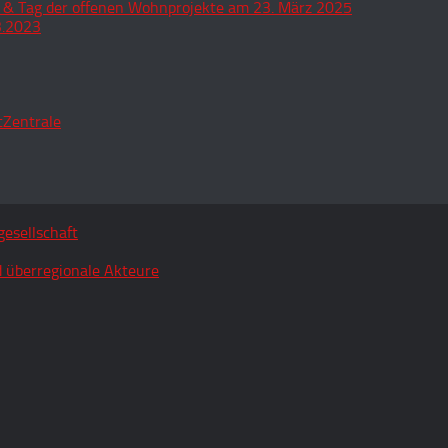
 & Tag der offenen Wohnprojekte am 23. März 2025
3.2023
tZentrale
esellschaft
 überregionale Akteure