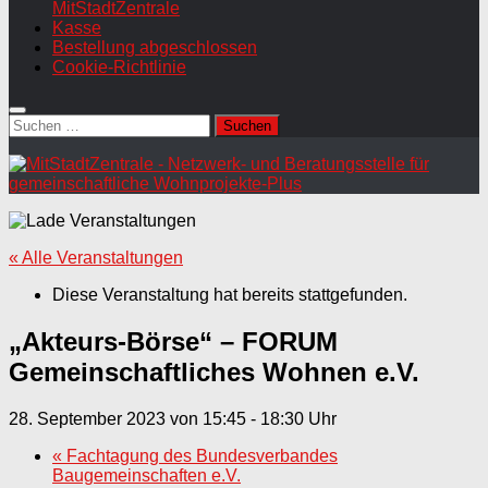
MitStadtZentrale
Kasse
Bestellung abgeschlossen
Cookie-Richtlinie
Suchen
nach:
« Alle Veranstaltungen
Diese Veranstaltung hat bereits stattgefunden.
„Akteurs-Börse“ – FORUM
Gemeinschaftliches Wohnen e.V.
28. September 2023 von 15:45
-
18:30
«
Fachtagung des Bundesverbandes
Baugemeinschaften e.V.