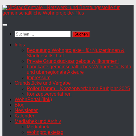
Zum
Inhalt
springen
Suchen
nach:
Infos
Bedeutung Wohnprojekte+ für Nutzer:innen &
Stadtgesellschaft
Private Grundstücksangebote willkommen!
Landkarte gemeinschaftliches Wohnen+ für Köln
und überregionale Akteure
Impressum
Grundstücke und Vergabe
Poller Damm – Konzeptverfahren Frühjahr 2025
Konzeptververfahren
WohnPortal (link)
Blog
Newsletter
Kalender
Mediathek und Archiv
Mediathek
Wohnprojektetag