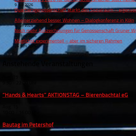
9. Juli 2026
Quartiersgenossenschaft stärkt den Sozialraum – eigenve
7. Juli 2026
Alleinerziehend besser Wohnen – Dialogkonferenz in Köln
6. Juli 2026
Noch mehr Auszeichnungen für Genossenschaft Grüner We
30. Juni 2026
Möglichst experimentell – aber im sicheren Rahmen
24. Juni 2026
Anstehende Veranstaltungen
Aug.
15
9:30
-
22:00
“Hands & Hearts” AKTIONSTAG – Bierenbachtal eG
Aug.
15
10:00
-
16:00
Bautag im Petershof