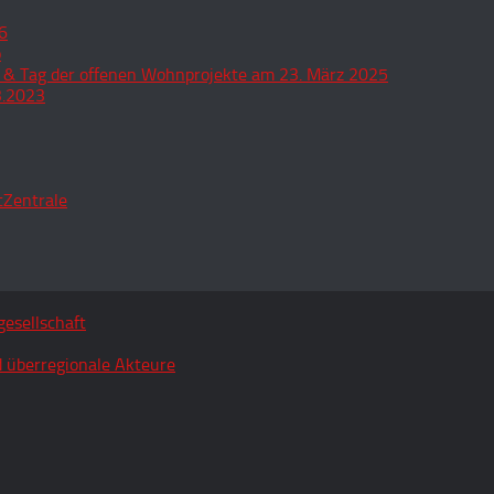
6
o
 & Tag der offenen Wohnprojekte am 23. März 2025
3.2023
tZentrale
esellschaft
 überregionale Akteure