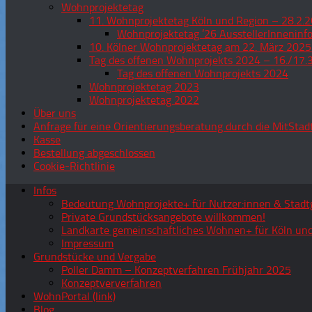
Wohnprojektetag
11. Wohnprojektetag Köln und Region – 28.2.2
Wohnprojektetag ’26 AusstellerInneninf
10. Kölner Wohnprojektetag am 22. März 2025
Tag des offenen Wohnprojekts 2024 – 16./17.
Tag des offenen Wohnprojekts 2024
Wohnprojektetag 2023
Wohnprojektetag 2022
Über uns
Anfrage für eine Orientierungsberatung durch die MitStad
Kasse
Bestellung abgeschlossen
Cookie-Richtlinie
Infos
Bedeutung Wohnprojekte+ für Nutzer:innen & Stadtg
Private Grundstücksangebote willkommen!
Landkarte gemeinschaftliches Wohnen+ für Köln und
Impressum
Grundstücke und Vergabe
Poller Damm – Konzeptverfahren Frühjahr 2025
Konzeptververfahren
WohnPortal (link)
Blog