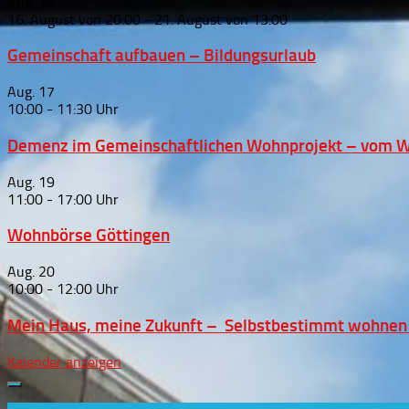
Aug.
16
16. August von 20:00
-
21. August von 13:00
Gemeinschaft aufbauen – Bildungsurlaub
Aug.
17
10:00
-
11:30
Demenz im Gemeinschaftlichen Wohnprojekt – vom W
Aug.
19
11:00
-
17:00
Wohnbörse Göttingen
Aug.
20
10:00
-
12:00
Mein Haus, meine Zukunft – Selbstbestimmt wohnen im
Kalender anzeigen