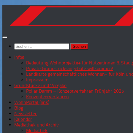
Zum
Inhalt
springen
Suchen
nach:
Infos
Bedeutung Wohnprojekte+ für Nutzer:innen & Stadtg
Private Grundstücksangebote willkommen!
Landkarte gemeinschaftliches Wohnen+ für Köln und
Impressum
Grundstücke und Vergabe
Poller Damm – Konzeptverfahren Frühjahr 2025
Konzeptververfahren
WohnPortal (link)
Blog
Newsletter
Kalender
Mediathek und Archiv
Mediathek