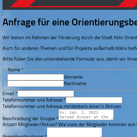
Anfrage für eine Orientierungsb
Wir bieten im Rahmen der Förderung durch die Stadt Köln Orien
Auch für anderen Themen und für Projekte außerhalb Kölns helfe
Bitte füllen Sie das untenstehende Formular aus, damit wir Ih
Name
*
Vorname
Nachname
Email
*
Telefonnummer und Adresse
*
Telefonnummer und Adresse mindestens einer/s Aktiven
Beschreibung der Gruppe
*
Anzahl Mitglieder/Aktive? Wie viele der Mitglieder kommen aus 
Projekbeschreibung
Gruppe
Projekbeschreibung
*