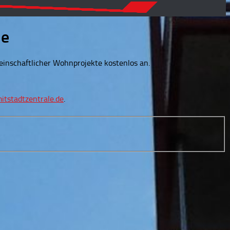
le
inschaftlicher Wohnprojekte kostenlos an.
itstadtzentrale.de
.