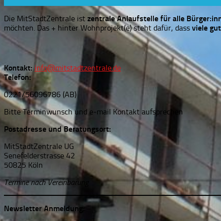
Die MitStadtZentrale ist
zentrale Anlaufstelle für alle Bürger:in
möchten. Das + hinter Wohnprojekt(e) steht dafür, dass
viele gu
Kontakt:
info@mitstadtzentrale.de
Telefon:
0221/56096786 (AB)
Bitte Terminwunsch und e-mail Kontakt aufsprechen
Postadresse und Beratungsort:
MitStadtZentrale UG
Senefelderstrasse 42
50825 Köln
Termine nach Vereinbarung
Newsletter Anmeldung: