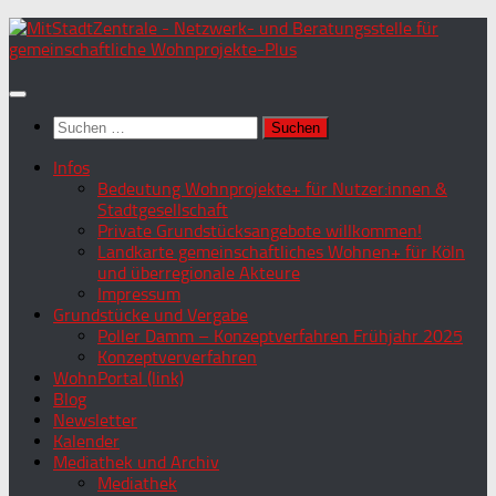
Zum
Inhalt
springen
Suchen
nach:
Infos
Bedeutung Wohnprojekte+ für Nutzer:innen &
Stadtgesellschaft
Private Grundstücksangebote willkommen!
Landkarte gemeinschaftliches Wohnen+ für Köln
und überregionale Akteure
Impressum
Grundstücke und Vergabe
Poller Damm – Konzeptverfahren Frühjahr 2025
Konzeptververfahren
WohnPortal (link)
Blog
Newsletter
Kalender
Mediathek und Archiv
Mediathek