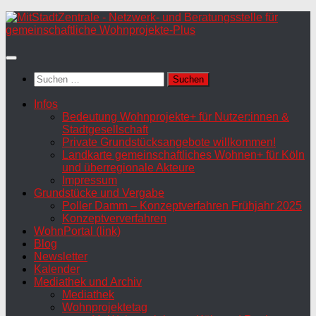
Zum
Inhalt
springen
Suchen
nach:
Infos
Bedeutung Wohnprojekte+ für Nutzer:innen &
Stadtgesellschaft
Private Grundstücksangebote willkommen!
Landkarte gemeinschaftliches Wohnen+ für Köln
und überregionale Akteure
Impressum
Grundstücke und Vergabe
Poller Damm – Konzeptverfahren Frühjahr 2025
Konzeptververfahren
WohnPortal (link)
Blog
Newsletter
Kalender
Mediathek und Archiv
Mediathek
Wohnprojektetag