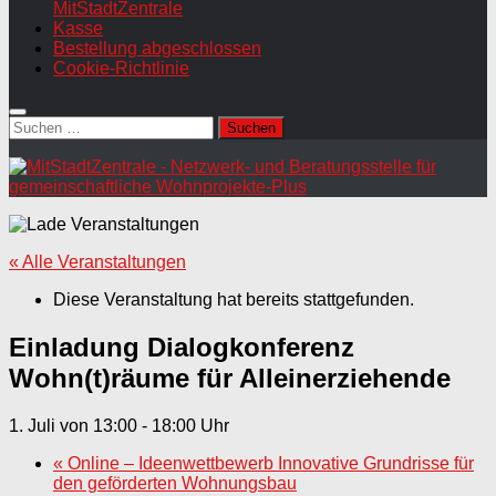
MitStadtZentrale
Kasse
Bestellung abgeschlossen
Cookie-Richtlinie
Suchen
nach:
« Alle Veranstaltungen
Diese Veranstaltung hat bereits stattgefunden.
Einladung Dialogkonferenz
Wohn(t)räume für Alleinerziehende
1. Juli von 13:00
-
18:00
«
Online – Ideenwettbewerb Innovative Grundrisse für
den geförderten Wohnungsbau