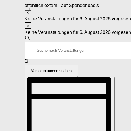
öffentlich extern - auf Spendenbasis
Hinweis
Veranstaltungen
für
Keine Veranstaltungen für 6. August 2026 vorgeseh
Hinweis
6.
Keine Veranstaltungen für 6. August 2026 vorgeseh
August
Veranstaltungen
2026
Suche
Bitte
Suche
Schlüsselwort
und
eingeben.
Suche
Ansichten,
nach
Navigation
Veranstaltungen
Veranstaltungen suchen
Schlüsselwort.
Veranstaltung
Ansichten-
Navigation