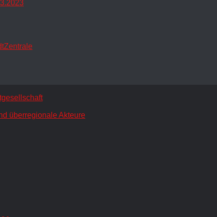
.3.2023
dtZentrale
gesellschaft
nd überregionale Akteure