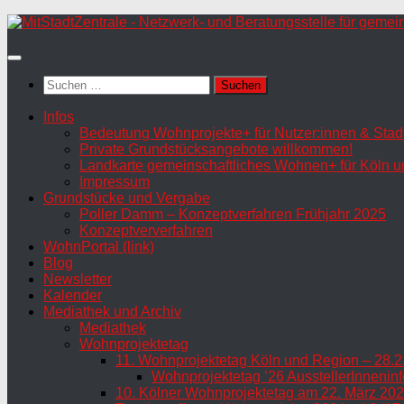
Zum
Inhalt
springen
Suchen
nach:
Infos
Bedeutung Wohnprojekte+ für Nutzer:innen & Stadt
Private Grundstücksangebote willkommen!
Landkarte gemeinschaftliches Wohnen+ für Köln u
Impressum
Grundstücke und Vergabe
Poller Damm – Konzeptverfahren Frühjahr 2025
Konzeptververfahren
WohnPortal (link)
Blog
Newsletter
Kalender
Mediathek und Archiv
Mediathek
Wohnprojektetag
11. Wohnprojektetag Köln und Region – 28.2
Wohnprojektetag ’26 AusstellerInneninf
10. Kölner Wohnprojektetag am 22. März 202