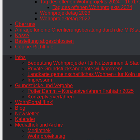
Tag des offenen Wohnprojekts 2024 – 16./17
Tag des offenen Wohnprojekts 2024
Wohnprojektetag 2023
Wohnprojektetag 2022
Über uns
Anfrage für eine Orientierungsberatung durch die MitSta
Kasse
Bestellung abgeschlossen
Cookie-Richtlinie
Infos
Bedeutung Wohnprojekte+ für Nutzer:innen & Stadt
Private Grundstücksangebote willkommen!
Landkarte gemeinschaftliches Wohnen+ für Köln u
Impressum
Grundstücke und Vergabe
Poller Damm – Konzeptverfahren Frühjahr 2025
Konzeptververfahren
WohnPortal (link)
Blog
Newsletter
Kalender
Mediathek und Archiv
Mediathek
Wohnprojektetag