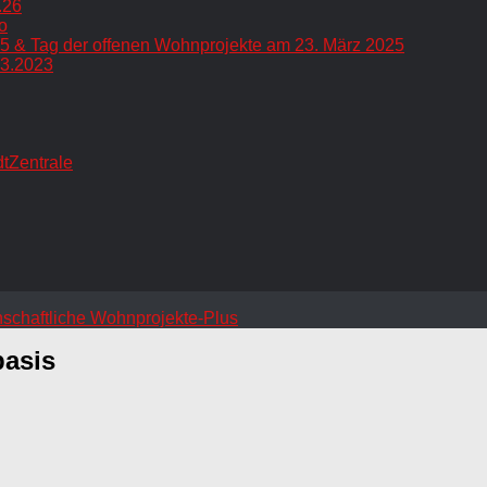
.26
o
5 & Tag der offenen Wohnprojekte am 23. März 2025
.3.2023
dtZentrale
basis