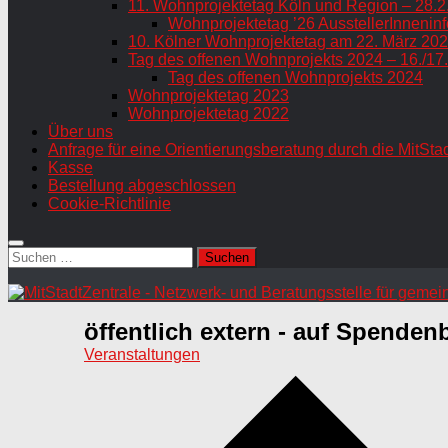
11. Wohnprojektetag Köln und Region – 28.2
Wohnprojektetag ’26 AusstellerInneninf
10. Kölner Wohnprojektetag am 22. März 202
Tag des offenen Wohnprojekts 2024 – 16./17
Tag des offenen Wohnprojekts 2024
Wohnprojektetag 2023
Wohnprojektetag 2022
Über uns
Anfrage für eine Orientierungsberatung durch die MitSta
Kasse
Bestellung abgeschlossen
Cookie-Richtlinie
Suchen
nach:
öffentlich extern - auf Spenden
Veranstaltungen