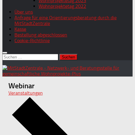
Wohnprojektetag 2023
Wohnprojektetag 2022
Über uns
Anfrage für eine Orientierungsberatung durch die
MitStadtZentrale
Kasse
Bestellung abgeschlossen
Cookie-Richtlinie
Suchen
nach:
Webinar
Veranstaltungen