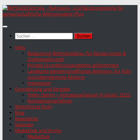
Zum
Inhalt
springen
Suchen
nach:
Infos
Bedeutung Wohnprojekte+ für Nutzer:innen &
Stadtgesellschaft
Private Grundstücksangebote willkommen!
Landkarte gemeinschaftliches Wohnen+ für Köln
und überregionale Akteure
Impressum
Grundstücke und Vergabe
Poller Damm – Konzeptverfahren Frühjahr 2025
Konzeptververfahren
WohnPortal (link)
Blog
Newsletter
Kalender
Mediathek und Archiv
Mediathek