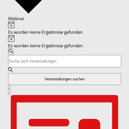
Webinar
Hinweis
Veranstaltungen
Es wurden keine Ergebnisse gefunden.
Hinweis
Es wurden keine Ergebnisse gefunden.
Veranstaltungen
Suche
Bitte
Suche
Schlüsselwort
und
eingeben.
Suche
Ansichten,
nach
Veranstaltungen suchen
Navigation
Veranstaltungen
Veranstaltung
Schlüsselwort.
Liste
Ansichten-
Navigation