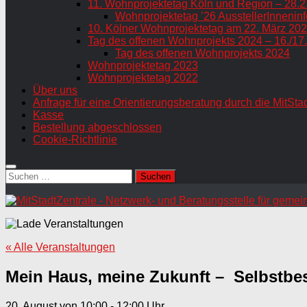
11. Wohnprojektetag Köln und Region – 28.2
Wohnprojektetag ’26 AusstellerInneninf
10. Kölner Wohnprojektetag am 22. März 202
Tag des offenen Wohnprojekts 2024 – 16./17
Tag des offenen Wohnprojekts 2024
Wohnprojektetag 2023
Wohnprojektetag 2022
Über uns
Anfrage für eine Orientierungsberatung durch die MitSta
Kasse
Bestellung abgeschlossen
Cookie-Richtlinie
Suchen
nach:
« Alle Veranstaltungen
Mein Haus, meine Zukunft – Selbstbes
20. August von 10:00
-
12:00