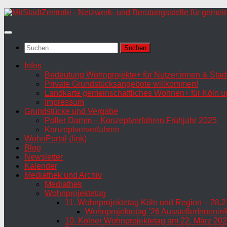
Zum
Inhalt
springen
Suchen
nach:
Infos
Bedeutung Wohnprojekte+ für Nutzer:innen & Stadt
Private Grundstücksangebote willkommen!
Landkarte gemeinschaftliches Wohnen+ für Köln u
Impressum
Grundstücke und Vergabe
Poller Damm – Konzeptverfahren Frühjahr 2025
Konzeptververfahren
WohnPortal (link)
Blog
Newsletter
Kalender
Mediathek und Archiv
Mediathek
Wohnprojektetag
11. Wohnprojektetag Köln und Region – 28.2
Wohnprojektetag ’26 AusstellerInneninf
10. Kölner Wohnprojektetag am 22. März 202