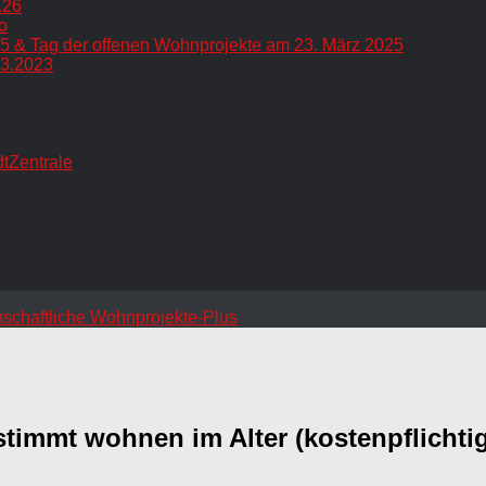
.26
o
5 & Tag der offenen Wohnprojekte am 23. März 2025
.3.2023
dtZentrale
timmt wohnen im Alter (kostenpflichtig