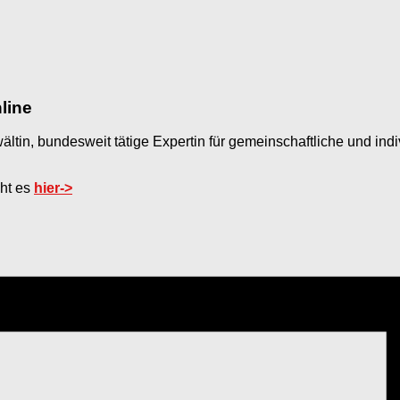
nline
ältin, bundesweit tätige Expertin für gemeinschaftliche und in
eht es
hier->