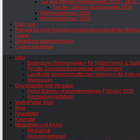
Tag des offenen Wohnprojekts 2024 – 16./17
Tag des offenen Wohnprojekts 2024
Wohnprojektetag 2023
Wohnprojektetag 2022
Über uns
Anfrage für eine Orientierungsberatung durch die MitSta
Kasse
Bestellung abgeschlossen
Cookie-Richtlinie
Infos
Bedeutung Wohnprojekte+ für Nutzer:innen & Stadt
Private Grundstücksangebote willkommen!
Landkarte gemeinschaftliches Wohnen+ für Köln u
Impressum
Grundstücke und Vergabe
Poller Damm – Konzeptverfahren Frühjahr 2025
Konzeptververfahren
WohnPortal (link)
Blog
Newsletter
Kalender
Mediathek und Archiv
Mediathek
Wohnprojektetag