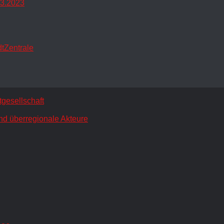
.3.2023
dtZentrale
gesellschaft
nd überregionale Akteure