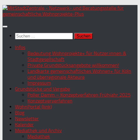
Zum
Inhalt
springen
Suchen
nach:
Infos
Bedeutung Wohnprojekte+ für Nutzer:innen &
Stadtgesellschaft
Private Grundstücksangebote willkommen!
Landkarte gemeinschaftliches Wohnen+ für Köln
und überregionale Akteure
Impressum
Grundstücke und Vergabe
Poller Damm – Konzeptverfahren Frühjahr 2025
Konzeptververfahren
WohnPortal (link)
Blog
Newsletter
Kalender
Mediathek und Archiv
Mediathek