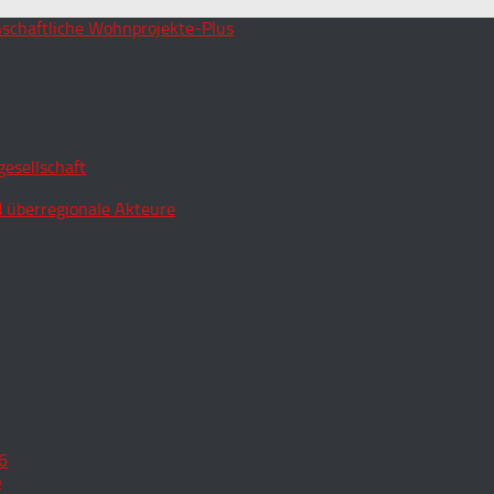
esellschaft
 überregionale Akteure
6
o