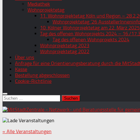
Mediathek
Wohnprojektetag
11. Wohnprojektetag Köln und Region – 28.2.2
Wohnprojektetag ’26 AusstellerInneninf
10. Kölner Wohnprojektetag am 22. März 2025
Tag des offenen Wohnprojekts 2024 – 16./17.
Tag des offenen Wohnprojekts 2024
Wohnprojektetag 2023
Wohnprojektetag 2022
Über uns
Anfrage für eine Orientierungsberatung durch die MitStad
Kasse
Bestellung abgeschlossen
Cookie-Richtlinie
Suchen
nach:
« Alle Veranstaltungen