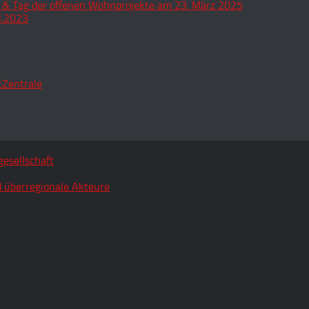
 & Tag der offenen Wohnprojekte am 23. März 2025
3.2023
tZentrale
esellschaft
 überregionale Akteure