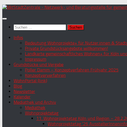
Zum
Inhalt
springen
Suchen
nach:
Infos
Bedeutung Wohnprojekte+ für Nutzer:innen & Stadtg
Private Grundstücksangebote willkommen!
Landkarte gemeinschaftliches Wohnen+ für Köln und
Impressum
Grundstücke und Vergabe
Poller Damm – Konzeptverfahren Frühjahr 2025
Konzeptververfahren
WohnPortal (link)
Blog
Newsletter
Kalender
Mediathek und Archiv
Mediathek
Wohnprojektetag
11. Wohnprojektetag Köln und Region – 28.2.2
Wohnprojektetag ’26 AusstellerInneninf