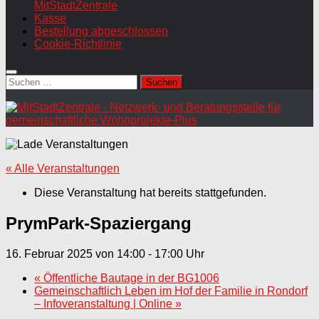
MitStadtZentrale
Kasse
Bestellung abgeschlossen
Cookie-Richtlinie
Suchen
nach:
« Alle Veranstaltungen
Diese Veranstaltung hat bereits stattgefunden.
PrymPark-Spaziergang
16. Februar 2025 von 14:00
-
17:00
«
Öffentliche Bautage in der BG1006
Gemeinschaftlich Leben im Hof der Familie in Rondorf
– Infoveranstaltung | Online
»