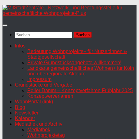
Zum
Inhalt
springen
Suchen
nach:
Infos
Bedeutung Wohnprojekte+ für Nutzer:innen &
Stadtgesellschaft
Private Grundstücksangebote willkommen!
Landkarte gemeinschaftliches Wohnen+ für Köln
und überregionale Akteure
Impressum
Grundstücke und Vergabe
Poller Damm – Konzeptverfahren Frühjahr 2025
Konzeptververfahren
WohnPortal (link)
Blog
Newsletter
Kalender
Mediathek und Archiv
Mediathek
Wohnprojektetag