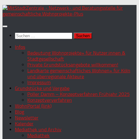
Zum
Inhalt
springen
Suchen
nach:
Infos
Bedeutung Wohnprojekte+ für Nutzer:innen &
Stadtgesellschaft
Private Grundstücksangebote willkommen!
Landkarte gemeinschaftliches Wohnen+ für Köln
und überregionale Akteure
Impressum
Grundstücke und Vergabe
Poller Damm – Konzeptverfahren Frühjahr 2025
Konzeptververfahren
WohnPortal (link)
Blog
Newsletter
Kalender
Mediathek und Archiv
Mediathek