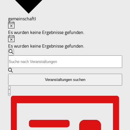
gemeinschaftl
Hinweis
Veranstaltungen
Es wurden keine Ergebnisse gefunden.
Hinweis
Es wurden keine Ergebnisse gefunden.
Veranstaltungen
Suche
Bitte
Suche
Schlüsselwort
und
eingeben.
Suche
Ansichten,
nach
Veranstaltungen suchen
Navigation
Veranstaltungen
Veranstaltung
Schlüsselwort.
Liste
Ansichten-
Navigation