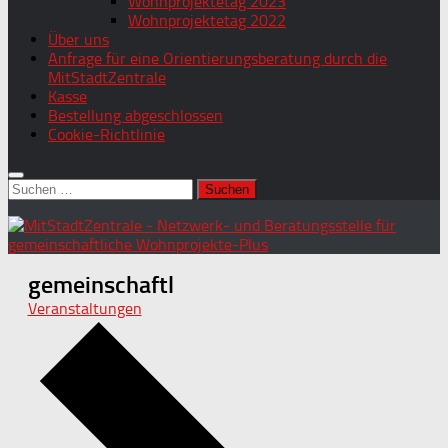
Wohnprojektetag 2023
Wohnprojektetag 2022
Über uns
Anfrage für eine Orientierungsberatung durch die
MitStadtZentrale
Kasse
Bestellung abgeschlossen
Cookie-Richtlinie
Suchen
nach:
gemeinschaftl
Veranstaltungen