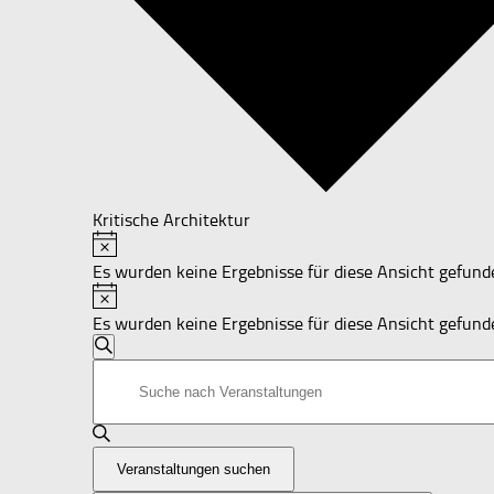
Kritische Architektur
Hinweis
Veranstaltungen
Es wurden keine Ergebnisse für diese Ansicht gefund
Hinweis
Es wurden keine Ergebnisse für diese Ansicht gefund
Veranstaltungen
Suche
Bitte
Suche
Schlüsselwort
und
eingeben.
Suche
Ansichten,
nach
Navigation
Veranstaltungen suchen
Veranstaltungen