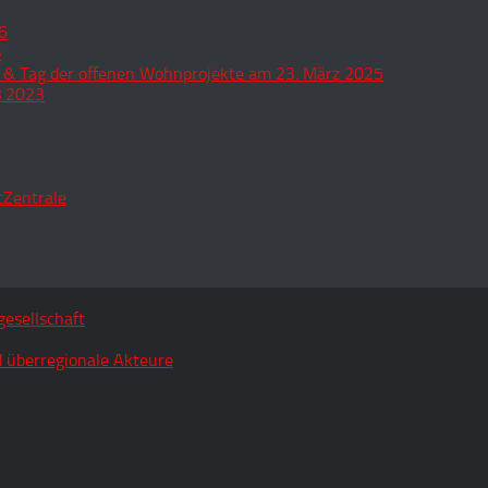
6
o
 & Tag der offenen Wohnprojekte am 23. März 2025
3.2023
tZentrale
esellschaft
 überregionale Akteure