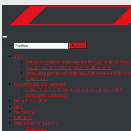
Zum
Inhalt
springen
Suchen
nach:
Infos
Bedeutung Wohnprojekte+ für Nutzer:innen & Stadtg
Private Grundstücksangebote willkommen!
Landkarte gemeinschaftliches Wohnen+ für Köln und
Impressum
Grundstücke und Vergabe
Poller Damm – Konzeptverfahren Frühjahr 2025
Konzeptververfahren
WohnPortal (link)
Blog
Newsletter
Kalender
Mediathek und Archiv
Mediathek