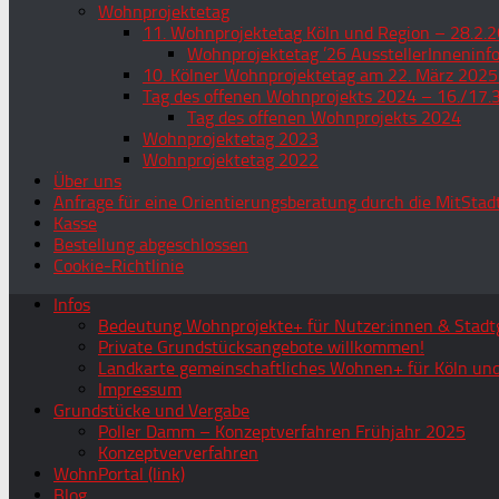
Wohnprojektetag
11. Wohnprojektetag Köln und Region – 28.2.2
Wohnprojektetag ’26 AusstellerInneninf
10. Kölner Wohnprojektetag am 22. März 2025
Tag des offenen Wohnprojekts 2024 – 16./17.
Tag des offenen Wohnprojekts 2024
Wohnprojektetag 2023
Wohnprojektetag 2022
Über uns
Anfrage für eine Orientierungsberatung durch die MitStad
Kasse
Bestellung abgeschlossen
Cookie-Richtlinie
Infos
Bedeutung Wohnprojekte+ für Nutzer:innen & Stadtg
Private Grundstücksangebote willkommen!
Landkarte gemeinschaftliches Wohnen+ für Köln und
Impressum
Grundstücke und Vergabe
Poller Damm – Konzeptverfahren Frühjahr 2025
Konzeptververfahren
WohnPortal (link)
Blog