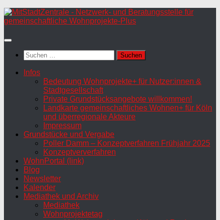
Zum
Inhalt
springen
Suchen
nach:
Infos
Bedeutung Wohnprojekte+ für Nutzer:innen &
Stadtgesellschaft
Private Grundstücksangebote willkommen!
Landkarte gemeinschaftliches Wohnen+ für Köln
und überregionale Akteure
Impressum
Grundstücke und Vergabe
Poller Damm – Konzeptverfahren Frühjahr 2025
Konzeptververfahren
WohnPortal (link)
Blog
Newsletter
Kalender
Mediathek und Archiv
Mediathek
Wohnprojektetag