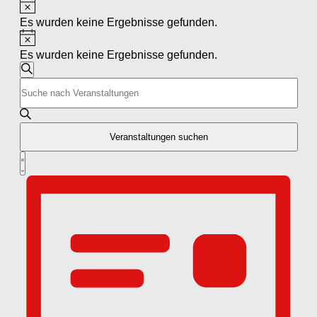
Hinweis
Veranstaltungen
Es wurden keine Ergebnisse gefunden.
Hinweis
Es wurden keine Ergebnisse gefunden.
Veranstaltungen
Suche
Bitte
Suche
Schlüsselwort
und
eingeben.
Suche
Ansichten,
nach
Veranstaltungen suchen
Navigation
Veranstaltungen
Veranstaltung
Schlüsselwort.
Liste
Ansichten-
Navigation