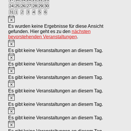
Veranstaltungen
Veranstaltungen
Veranstaltungen
Veranstaltungen
Veranstaltungen
Veranstaltungen
Veranstaltungen
0
0
0
0
0
0
0
24
25
26
27
28
29
30
Veranstaltungen
Veranstaltungen
Veranstaltungen
Veranstaltungen
Veranstaltungen
Veranstaltungen
Veranstaltungen
0
0
0
0
0
0
0
31
1
2
3
4
5
6
Veranstaltungen
Veranstaltungen
Veranstaltungen
Veranstaltungen
Veranstaltungen
Veranstaltungen
Veranstaltungen
Hinweis
Es wurden keine Ergebnisse für diese Ansicht
gefunden. Hier geht es zu den
nächsten
bevorstehenden Veranstaltungen
.
Hinweis
Es gibt keine Veranstaltungen an diesem Tag.
Hinweis
Es gibt keine Veranstaltungen an diesem Tag.
Hinweis
Es gibt keine Veranstaltungen an diesem Tag.
Hinweis
Es gibt keine Veranstaltungen an diesem Tag.
Hinweis
Es gibt keine Veranstaltungen an diesem Tag.
Hinweis
Es gibt keine Veranstaltungen an diesem Tag.
Hinweis