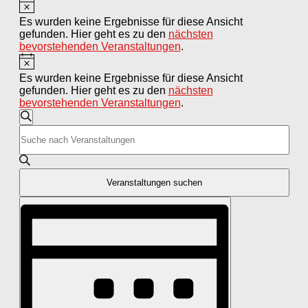
Hinweis
Veranstaltungen
Es wurden keine Ergebnisse für diese Ansicht
gefunden. Hier geht es zu den
nächsten
bevorstehenden Veranstaltungen
.
Hinweis
Es wurden keine Ergebnisse für diese Ansicht
gefunden. Hier geht es zu den
nächsten
bevorstehenden Veranstaltungen
.
Veranstaltungen
Suche
Bitte
Suche
Schlüsselwort
und
eingeben.
Suche
Ansichten,
nach
Veranstaltungen suchen
Navigation
Veranstaltungen
Veranstaltung
Schlüsselwort.
Ansichten-
Navigation