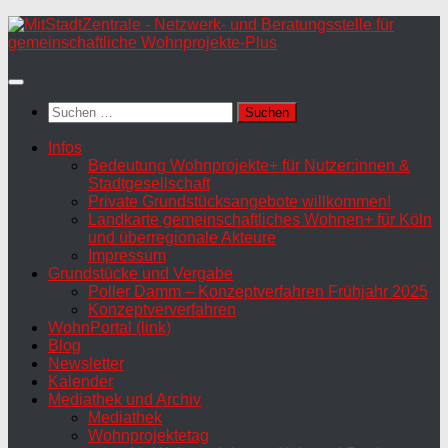
Zum
Inhalt
springen
Suchen
nach:
Infos
Bedeutung Wohnprojekte+ für Nutzer:innen &
Stadtgesellschaft
Private Grundstücksangebote willkommen!
Landkarte gemeinschaftliches Wohnen+ für Köln
und überregionale Akteure
Impressum
Grundstücke und Vergabe
Poller Damm – Konzeptverfahren Frühjahr 2025
Konzeptververfahren
WohnPortal (link)
Blog
Newsletter
Kalender
Mediathek und Archiv
Mediathek
Wohnprojektetag