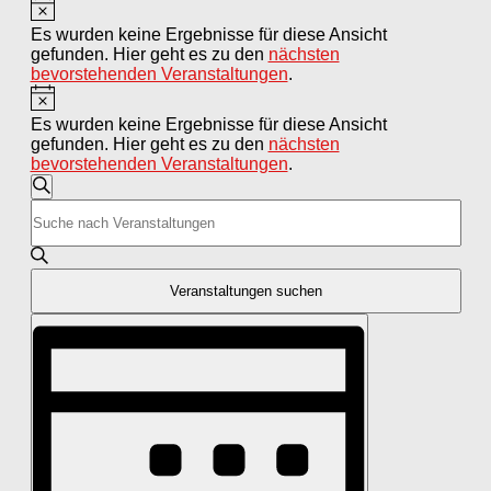
Hinweis
Veranstaltungen
Es wurden keine Ergebnisse für diese Ansicht
gefunden. Hier geht es zu den
nächsten
bevorstehenden Veranstaltungen
.
Hinweis
Es wurden keine Ergebnisse für diese Ansicht
gefunden. Hier geht es zu den
nächsten
bevorstehenden Veranstaltungen
.
Veranstaltungen
Suche
Bitte
Suche
Schlüsselwort
und
eingeben.
Suche
Ansichten,
nach
Veranstaltungen suchen
Navigation
Veranstaltungen
Veranstaltung
Schlüsselwort.
Ansichten-
Navigation