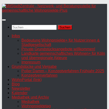
Zum
Inhalt
springen
Suchen
nach:
Infos
Bedeutung Wohnprojekte+ für Nutzer:innen &
Stadtgesellschaft
Private Grundstücksangebote willkommen!
Landkarte gemeinschaftliches Wohnen+ für Köln
und überregionale Akteure
Impressum
Grundstücke und Vergabe
Poller Damm – Konzeptverfahren Frühjahr 2025
Konzeptververfahren
WohnPortal (link)
Blog
Newsletter
Kalender
Mediathek und Archiv
Mediathek
Wohnprojektetag