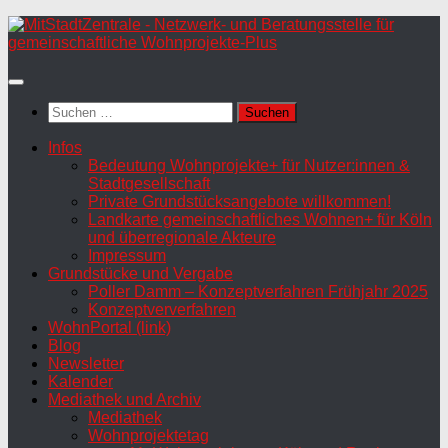
Zum
Inhalt
springen
Suchen
nach:
Infos
Bedeutung Wohnprojekte+ für Nutzer:innen &
Stadtgesellschaft
Private Grundstücksangebote willkommen!
Landkarte gemeinschaftliches Wohnen+ für Köln
und überregionale Akteure
Impressum
Grundstücke und Vergabe
Poller Damm – Konzeptverfahren Frühjahr 2025
Konzeptververfahren
WohnPortal (link)
Blog
Newsletter
Kalender
Mediathek und Archiv
Mediathek
Wohnprojektetag