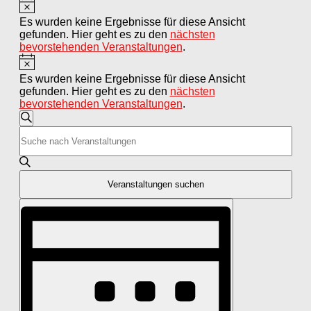
Hinweis
Veranstaltungen
Es wurden keine Ergebnisse für diese Ansicht
gefunden. Hier geht es zu den
nächsten
bevorstehenden Veranstaltungen
.
Hinweis
Es wurden keine Ergebnisse für diese Ansicht
gefunden. Hier geht es zu den
nächsten
bevorstehenden Veranstaltungen
.
Veranstaltungen
Suche
Bitte
Suche
Schlüsselwort
und
eingeben.
Suche
Ansichten,
nach
Veranstaltungen suchen
Navigation
Veranstaltungen
Veranstaltung
Schlüsselwort.
Ansichten-
Navigation