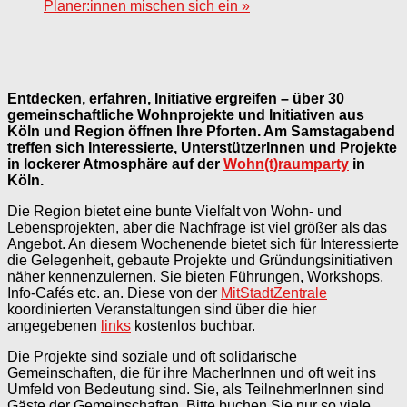
Planer:innen mischen sich ein
»
Entdecken, erfahren, Initiative ergreifen – über 30
gemeinschaftliche Wohnprojekte und Initiativen aus
Köln und Region öffnen Ihre Pforten. Am Samstagabend
treffen sich Interessierte, UnterstützerInnen und Projekte
in lockerer Atmosphäre auf der
Wohn(t)raumparty
in
Köln.
Die Region bietet eine bunte Vielfalt von Wohn- und
Lebensprojekten, aber die Nachfrage ist viel größer als das
Angebot. An diesem Wochenende bietet sich für Interessierte
die Gelegenheit, gebaute Projekte und Gründungsinitiativen
näher kennenzulernen. Sie bieten Führungen, Workshops,
Info-Cafés etc. an. Diese von der
MitStadtZentrale
koordinierten Veranstaltungen sind über die hier
angegebenen
links
kostenlos buchbar.
Die Projekte sind soziale und oft solidarische
Gemeinschaften, die für ihre MacherInnen und oft weit ins
Umfeld von Bedeutung sind. Sie, als TeilnehmerInnen sind
Gäste der Gemeinschaften. Bitte buchen Sie nur so viele