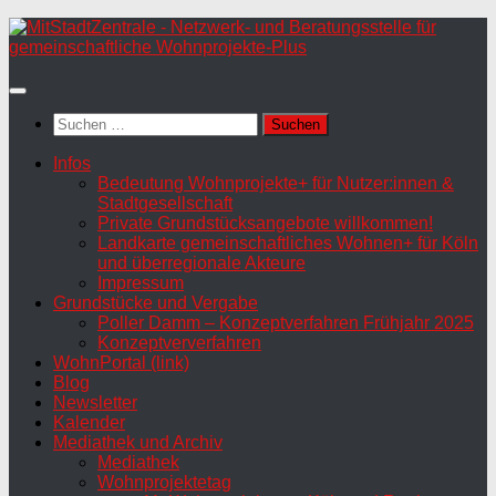
Zum
Inhalt
springen
Suchen
nach:
Infos
Bedeutung Wohnprojekte+ für Nutzer:innen &
Stadtgesellschaft
Private Grundstücksangebote willkommen!
Landkarte gemeinschaftliches Wohnen+ für Köln
und überregionale Akteure
Impressum
Grundstücke und Vergabe
Poller Damm – Konzeptverfahren Frühjahr 2025
Konzeptververfahren
WohnPortal (link)
Blog
Newsletter
Kalender
Mediathek und Archiv
Mediathek
Wohnprojektetag