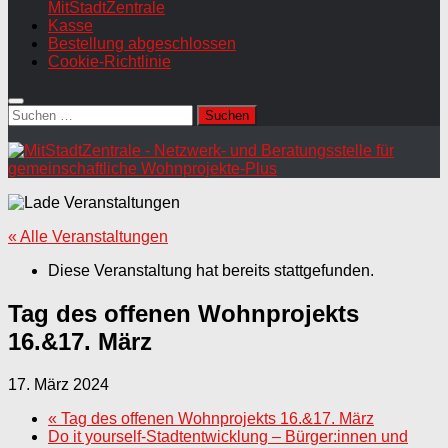
MitStadtZentrale
Kasse
Bestellung abgeschlossen
Cookie-Richtlinie
Suchen
nach:
« Alle Veranstaltungen
Diese Veranstaltung hat bereits stattgefunden.
Tag des offenen Wohnprojekts
16.&17. März
17. März 2024
«
Tag des offenen Wohnprojekts 16.&17. März
Do it yourself-Stadtentwicklung – Bürger:innen und