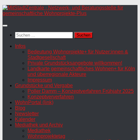
Zum
Inhalt
springen
Suchen
nach:
Infos
Bedeutung Wohnprojekte+ für Nutzer:innen &
Stadtgesellschaft
Private Grundstücksangebote willkommen!
Landkarte gemeinschaftliches Wohnen+ für Köln
und überregionale Akteure
Impressum
Grundstücke und Vergabe
Poller Damm – Konzeptverfahren Frühjahr 2025
Konzeptververfahren
WohnPortal (link)
Blog
Newsletter
Kalender
Mediathek und Archiv
Mediathek
Wohnprojektetag