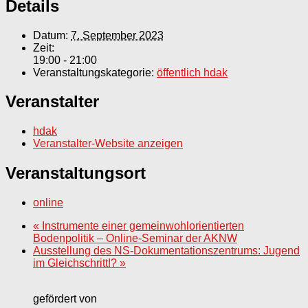
Details
Datum:
7. September 2023
Zeit:
19:00 - 21:00
Veranstaltungskategorie:
öffentlich hdak
Veranstalter
hdak
Veranstalter-Website anzeigen
Veranstaltungsort
online
«
Instrumente einer gemeinwohlorientierten
Bodenpolitik – Online-Seminar der AKNW
Ausstellung des NS-Dokumentationszentrums: Jugend
im Gleichschritt!?
»
gefördert von