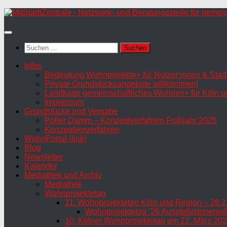
Zum
Inhalt
springen
Suchen
nach:
Infos
Bedeutung Wohnprojekte+ für Nutzer:innen & Stadt
Private Grundstücksangebote willkommen!
Landkarte gemeinschaftliches Wohnen+ für Köln u
Impressum
Grundstücke und Vergabe
Poller Damm – Konzeptverfahren Frühjahr 2025
Konzeptververfahren
WohnPortal (link)
Blog
Newsletter
Kalender
Mediathek und Archiv
Mediathek
Wohnprojektetag
11. Wohnprojektetag Köln und Region – 28.2
Wohnprojektetag ’26 AusstellerInneninf
10. Kölner Wohnprojektetag am 22. März 202