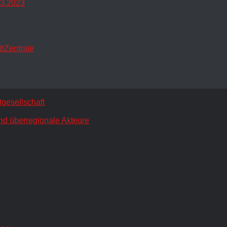
.3.2023
dtZentrale
gesellschaft
nd überregionale Akteure