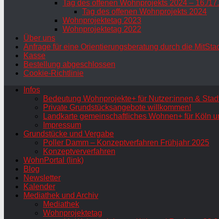
Tag des offenen Wohnprojekts 2024 – 16./17
Tag des offenen Wohnprojekts 2024
Wohnprojektetag 2023
Wohnprojektetag 2022
Über uns
Anfrage für eine Orientierungsberatung durch die MitSta
Kasse
Bestellung abgeschlossen
Cookie-Richtlinie
Infos
Bedeutung Wohnprojekte+ für Nutzer:innen & Stadt
Private Grundstücksangebote willkommen!
Landkarte gemeinschaftliches Wohnen+ für Köln u
Impressum
Grundstücke und Vergabe
Poller Damm – Konzeptverfahren Frühjahr 2025
Konzeptververfahren
WohnPortal (link)
Blog
Newsletter
Kalender
Mediathek und Archiv
Mediathek
Wohnprojektetag