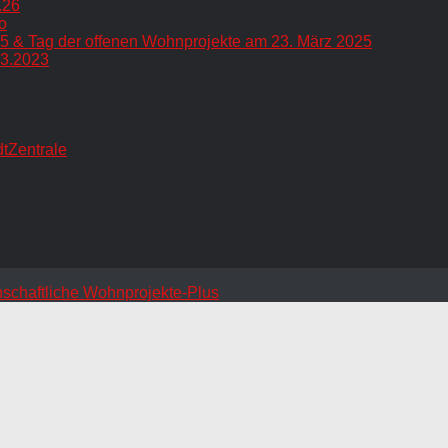
.26
o
5 & Tag der offenen Wohnprojekte am 23. März 2025
.3.2023
dtZentrale