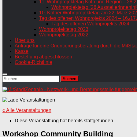
11. Wohnprojektetag Köln und Region – 28.2
Wohnprojektetag ’26 AusstellerInneninf
10. Kölner Wohnprojektetag am 22. März 202
Tag des offenen Wohnprojekts 2024 – 16./17
Tag des offenen Wohnprojekts 2024
Wohnprojektetag 2023
Wohnprojektetag 2022
Über uns
Anfrage für eine Orientierungsberatung durch die MitSta
Kasse
Bestellung abgeschlossen
Cookie-Richtlinie
Suchen
nach:
« Alle Veranstaltungen
Diese Veranstaltung hat bereits stattgefunden.
Workshop Community Building