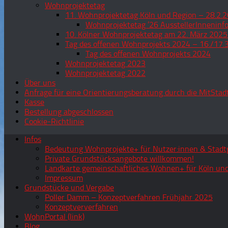
Wohnprojektetag
11. Wohnprojektetag Köln und Region – 28.2.2
Wohnprojektetag ’26 AusstellerInneninf
10. Kölner Wohnprojektetag am 22. März 2025
Tag des offenen Wohnprojekts 2024 – 16./17.
Tag des offenen Wohnprojekts 2024
Wohnprojektetag 2023
Wohnprojektetag 2022
Über uns
Anfrage für eine Orientierungsberatung durch die MitStad
Kasse
Bestellung abgeschlossen
Cookie-Richtlinie
Infos
Bedeutung Wohnprojekte+ für Nutzer:innen & Stadtg
Private Grundstücksangebote willkommen!
Landkarte gemeinschaftliches Wohnen+ für Köln und
Impressum
Grundstücke und Vergabe
Poller Damm – Konzeptverfahren Frühjahr 2025
Konzeptververfahren
WohnPortal (link)
Blog