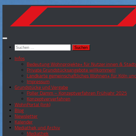
Zum
Inhalt
springen
Suchen
nach:
Infos
Bedeutung Wohnprojekte+ für Nutzer:innen & Stadtg
Private Grundstücksangebote willkommen!
Landkarte gemeinschaftliches Wohnen+ für Köln und
Impressum
Grundstücke und Vergabe
Poller Damm – Konzeptverfahren Frühjahr 2025
Konzeptververfahren
WohnPortal (link)
Blog
Newsletter
Kalender
Mediathek und Archiv
Mediathek