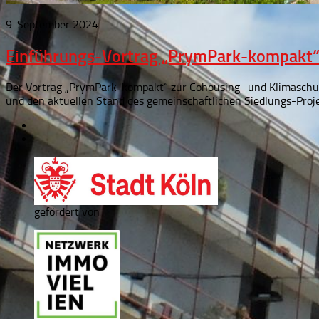
9. September 2024
Einführungs-Vortrag „PrymPark-kompakt“
Der Vortrag „PrymPark-kompakt“ zur Cohousing- und Klimaschut
und den aktuellen Stand des gemeinschaftlichen Siedlungs-Projek
gefördert von