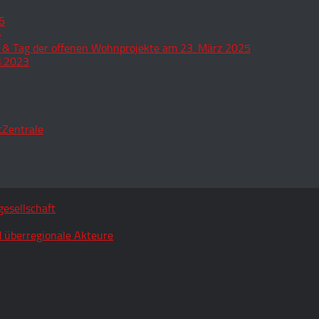
6
o
 & Tag der offenen Wohnprojekte am 23. März 2025
3.2023
tZentrale
esellschaft
 überregionale Akteure