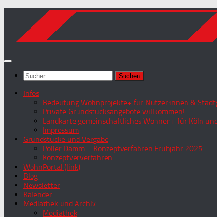
Zum
Inhalt
springen
Suchen
nach:
Infos
Bedeutung Wohnprojekte+ für Nutzer:innen & Stadtg
Private Grundstücksangebote willkommen!
Landkarte gemeinschaftliches Wohnen+ für Köln und
Impressum
Grundstücke und Vergabe
Poller Damm – Konzeptverfahren Frühjahr 2025
Konzeptververfahren
WohnPortal (link)
Blog
Newsletter
Kalender
Mediathek und Archiv
Mediathek