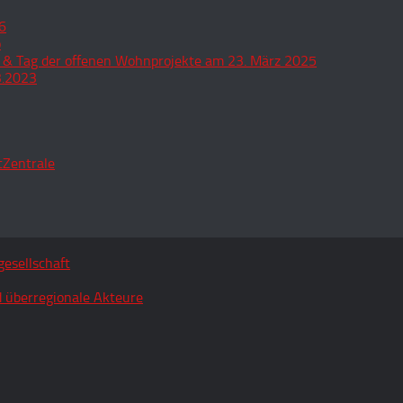
6
o
 & Tag der offenen Wohnprojekte am 23. März 2025
3.2023
tZentrale
esellschaft
 überregionale Akteure