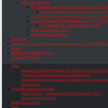
Wohnprojektetag
11. Wohnprojektetag Köln und Region – 28.2.2
Wohnprojektetag ’26 AusstellerInneninf
10. Kölner Wohnprojektetag am 22. März 2025
Tag des offenen Wohnprojekts 2024 – 16./17.
Tag des offenen Wohnprojekts 2024
Wohnprojektetag 2023
Wohnprojektetag 2022
Über uns
Anfrage für eine Orientierungsberatung durch die MitStad
Kasse
Bestellung abgeschlossen
Cookie-Richtlinie
Infos
Bedeutung Wohnprojekte+ für Nutzer:innen & Stadtg
Private Grundstücksangebote willkommen!
Landkarte gemeinschaftliches Wohnen+ für Köln und
Impressum
Grundstücke und Vergabe
Poller Damm – Konzeptverfahren Frühjahr 2025
Konzeptververfahren
WohnPortal (link)
Blog