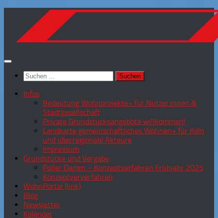
Zum
Inhalt
springen
Suchen
nach:
Infos
Bedeutung Wohnprojekte+ für Nutzer:innen &
Stadtgesellschaft
Private Grundstücksangebote willkommen!
Landkarte gemeinschaftliches Wohnen+ für Köln
und überregionale Akteure
Impressum
Grundstücke und Vergabe
Poller Damm – Konzeptverfahren Frühjahr 2025
Konzeptververfahren
WohnPortal (link)
Blog
Newsletter
Kalender