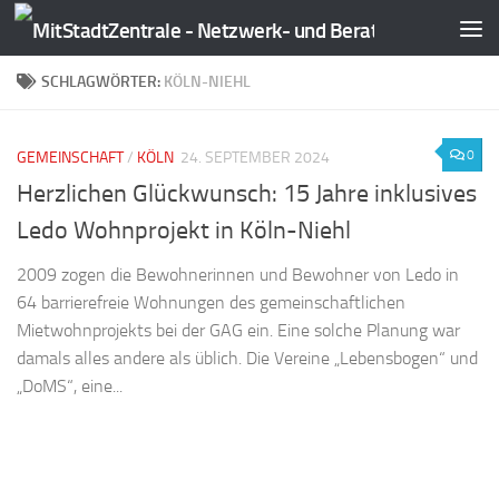
Zum Inhalt springen
SCHLAGWÖRTER:
KÖLN-NIEHL
0
GEMEINSCHAFT
/
KÖLN
24. SEPTEMBER 2024
Herzlichen Glückwunsch: 15 Jahre inklusives
Ledo Wohnprojekt in Köln-Niehl
2009 zogen die Bewohnerinnen und Bewohner von Ledo in
64 barrierefreie Wohnungen des gemeinschaftlichen
Mietwohnprojekts bei der GAG ein. Eine solche Planung war
damals alles andere als üblich. Die Vereine „Lebensbogen“ und
„DoMS“, eine...