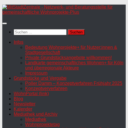
Zum
Inhalt
springen
Suchen
nach:
Infos
Bedeutung Wohnprojekte+ für Nutzer:innen &
Stadtgesellschaft
Private Grundstücksangebote willkommen!
Landkarte gemeinschaftliches Wohnen+ für Köln
und überregionale Akteure
Impressum
Grundstücke und Vergabe
Poller Damm – Konzeptverfahren Frühjahr 2025
Konzeptververfahren
WohnPortal (link)
Blog
Newsletter
Kalender
Mediathek und Archiv
Mediathek
Wohnprojektetag