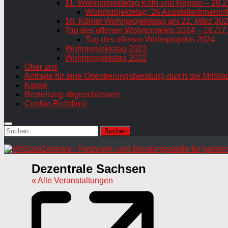
11. Wohnprojektetag Köln und Region – 28.2
Wohnprojektetag ’26 AusstellerInneninf
10. Kölner Wohnprojektetag am 22. März 202
Tag des offenen Wohnprojekts 2024 – 16./17
Tag des offenen Wohnprojekts 2024
Wohnprojektetag 2023
Wohnprojektetag 2022
Über uns
Anfrage für eine Orientierungsberatung durch die MitSta
Kasse
Bestellung abgeschlossen
Cookie-Richtlinie
Suchen
nach:
Dezentrale Sachsen
« Alle Veranstaltungen