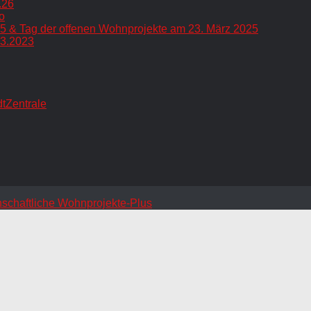
.26
o
5 & Tag der offenen Wohnprojekte am 23. März 2025
.3.2023
dtZentrale