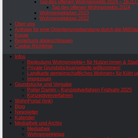
Tag des offenen Wohnprojekts 2024 – 16./17
Tag des offenen Wohnprojekts 2024
Wohnprojektetag 2023
Wohnprojektetag 2022
Über uns
Anfrage für eine Orientierungsberatung durch die MitSta
Kasse
Bestellung abgeschlossen
Cookie-Richtlinie
Infos
Bedeutung Wohnprojekte+ für Nutzer:innen & Stadt
Private Grundstücksangebote willkommen!
Landkarte gemeinschaftliches Wohnen+ für Köln u
Impressum
Grundstücke und Vergabe
Poller Damm – Konzeptverfahren Frühjahr 2025
Konzeptververfahren
WohnPortal (link)
Blog
Newsletter
Kalender
Mediathek und Archiv
Mediathek
Wohnprojektetag