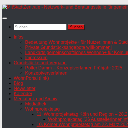
Zum
Inhalt
springen
Suchen
nach:
Infos
Bedeutung Wohnprojekte+ für Nutzer:innen & Stadt
Private Grundstücksangebote willkommen!
Landkarte gemeinschaftliches Wohnen+ für Köln u
Impressum
Grundstücke und Vergabe
Poller Damm – Konzeptverfahren Frühjahr 2025
Konzeptververfahren
WohnPortal (link)
Blog
Newsletter
Kalender
Mediathek und Archiv
Mediathek
Wohnprojektetag
11. Wohnprojektetag Köln und Region – 28.2
Wohnprojektetag ’26 AusstellerInneninf
10. Kölner Wohnprojektetag am 22. März 202