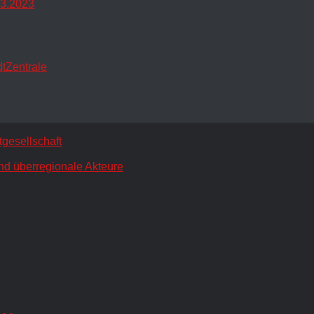
.3.2023
dtZentrale
gesellschaft
nd überregionale Akteure