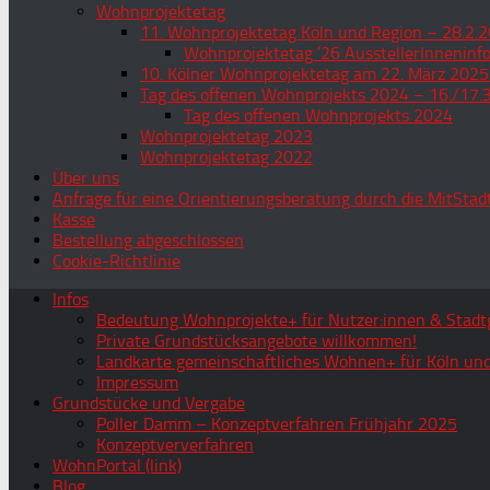
Wohnprojektetag
11. Wohnprojektetag Köln und Region – 28.2.2
Wohnprojektetag ’26 AusstellerInneninf
10. Kölner Wohnprojektetag am 22. März 2025
Tag des offenen Wohnprojekts 2024 – 16./17.
Tag des offenen Wohnprojekts 2024
Wohnprojektetag 2023
Wohnprojektetag 2022
Über uns
Anfrage für eine Orientierungsberatung durch die MitStad
Kasse
Bestellung abgeschlossen
Cookie-Richtlinie
Infos
Bedeutung Wohnprojekte+ für Nutzer:innen & Stadtg
Private Grundstücksangebote willkommen!
Landkarte gemeinschaftliches Wohnen+ für Köln und
Impressum
Grundstücke und Vergabe
Poller Damm – Konzeptverfahren Frühjahr 2025
Konzeptververfahren
WohnPortal (link)
Blog