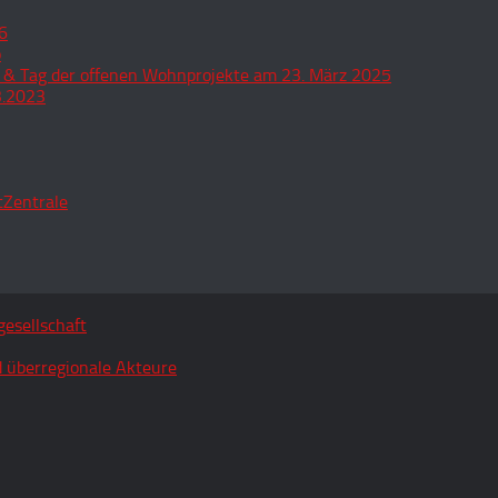
6
o
 & Tag der offenen Wohnprojekte am 23. März 2025
3.2023
tZentrale
esellschaft
 überregionale Akteure