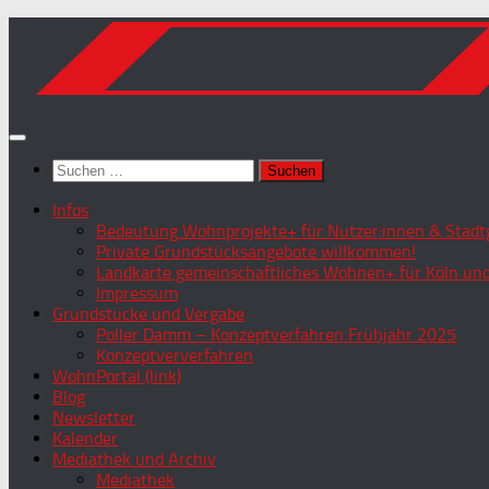
Zum
Inhalt
springen
Suchen
nach:
Infos
Bedeutung Wohnprojekte+ für Nutzer:innen & Stadtg
Private Grundstücksangebote willkommen!
Landkarte gemeinschaftliches Wohnen+ für Köln und
Impressum
Grundstücke und Vergabe
Poller Damm – Konzeptverfahren Frühjahr 2025
Konzeptververfahren
WohnPortal (link)
Blog
Newsletter
Kalender
Mediathek und Archiv
Mediathek