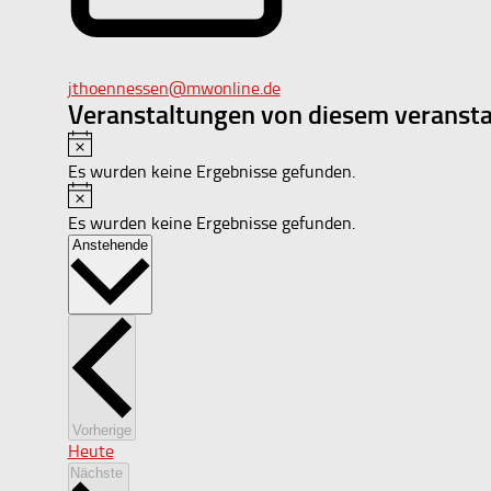
Email
jthoennessen@mwonline.de
Veranstaltungen von diesem veransta
Hinweis
Es wurden keine Ergebnisse gefunden.
Hinweis
Es wurden keine Ergebnisse gefunden.
Datum
Anstehende
wählen.
Veranstaltungen
Vorherige
Heute
Veranstaltungen
Nächste