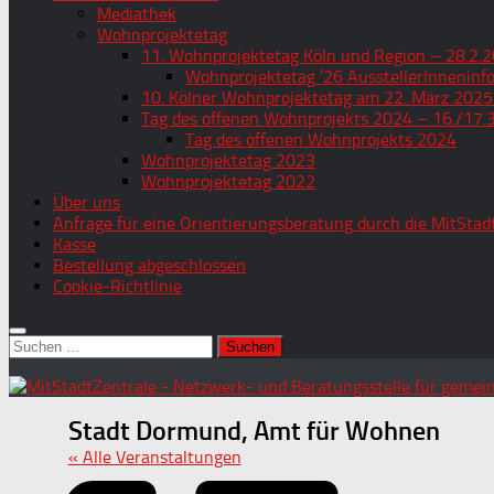
Mediathek
Wohnprojektetag
11. Wohnprojektetag Köln und Region – 28.2.2
Wohnprojektetag ’26 AusstellerInneninf
10. Kölner Wohnprojektetag am 22. März 2025
Tag des offenen Wohnprojekts 2024 – 16./17.
Tag des offenen Wohnprojekts 2024
Wohnprojektetag 2023
Wohnprojektetag 2022
Über uns
Anfrage für eine Orientierungsberatung durch die MitStad
Kasse
Bestellung abgeschlossen
Cookie-Richtlinie
Suchen
nach:
Stadt Dormund, Amt für Wohnen
« Alle Veranstaltungen