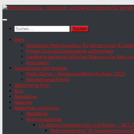
Zum
Inhalt
springen
Suchen
nach:
Infos
Bedeutung Wohnprojekte+ für Nutzer:innen & Stadtg
Private Grundstücksangebote willkommen!
Landkarte gemeinschaftliches Wohnen+ für Köln und
Impressum
Grundstücke und Vergabe
Poller Damm – Konzeptverfahren Frühjahr 2025
Konzeptververfahren
WohnPortal (link)
Blog
Newsletter
Kalender
Mediathek und Archiv
Mediathek
Wohnprojektetag
11. Wohnprojektetag Köln und Region – 28.2.2
Wohnprojektetag ’26 AusstellerInneninf