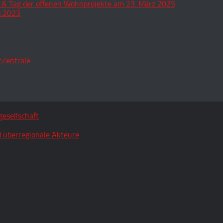
 & Tag der offenen Wohnprojekte am 23. März 2025
3.2023
tZentrale
esellschaft
 überregionale Akteure