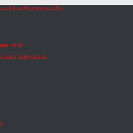
esellschaft
 überregionale Akteure
6
o