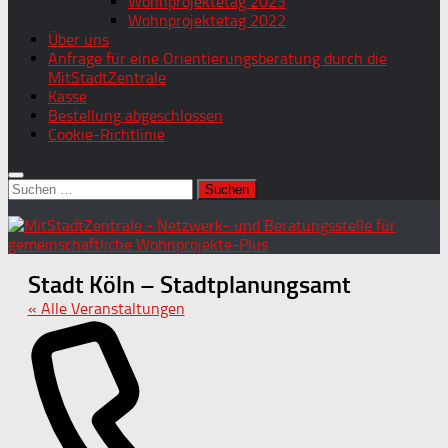
Wohnprojektetag 2023
Wohnprojektetag 2022
Über uns
Anfrage für eine Orientierungsberatung durch die
MitStadtZentrale
Kasse
Bestellung abgeschlossen
Cookie-Richtlinie
Suchen
nach:
Stadt Köln – Stadtplanungsamt
« Alle Veranstaltungen