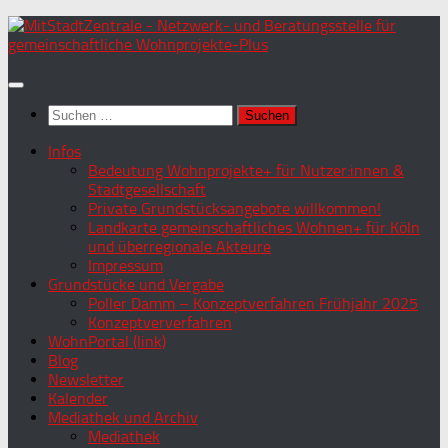
Zum
Inhalt
springen
Suchen
nach:
Infos
Bedeutung Wohnprojekte+ für Nutzer:innen &
Stadtgesellschaft
Private Grundstücksangebote willkommen!
Landkarte gemeinschaftliches Wohnen+ für Köln
und überregionale Akteure
Impressum
Grundstücke und Vergabe
Poller Damm – Konzeptverfahren Frühjahr 2025
Konzeptververfahren
WohnPortal (link)
Blog
Newsletter
Kalender
Mediathek und Archiv
Mediathek