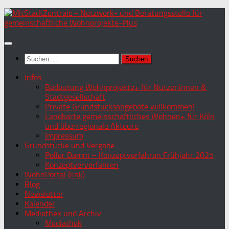
Zum
Inhalt
springen
Suchen
nach:
Infos
Bedeutung Wohnprojekte+ für Nutzer:innen &
Stadtgesellschaft
Private Grundstücksangebote willkommen!
Landkarte gemeinschaftliches Wohnen+ für Köln
und überregionale Akteure
Impressum
Grundstücke und Vergabe
Poller Damm – Konzeptverfahren Frühjahr 2025
Konzeptververfahren
WohnPortal (link)
Blog
Newsletter
Kalender
Mediathek und Archiv
Mediathek