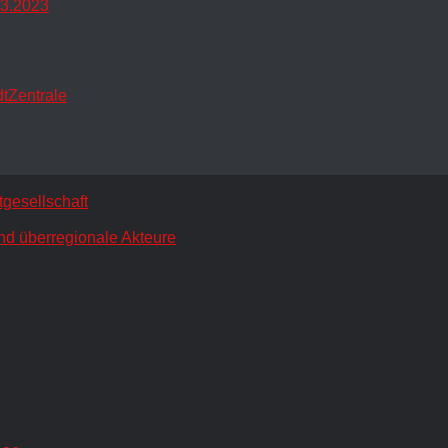
.3.2023
dtZentrale
gesellschaft
nd überregionale Akteure