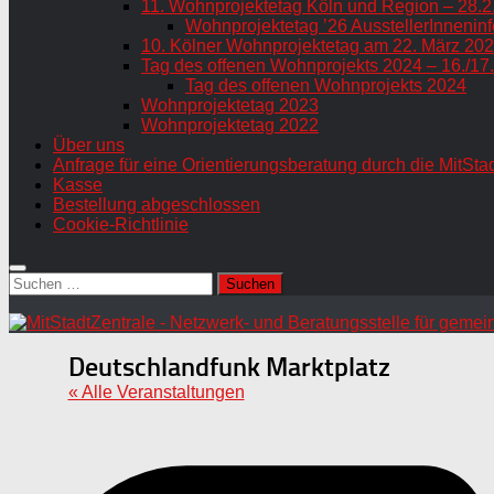
11. Wohnprojektetag Köln und Region – 28.2
Wohnprojektetag ’26 AusstellerInneninf
10. Kölner Wohnprojektetag am 22. März 202
Tag des offenen Wohnprojekts 2024 – 16./17
Tag des offenen Wohnprojekts 2024
Wohnprojektetag 2023
Wohnprojektetag 2022
Über uns
Anfrage für eine Orientierungsberatung durch die MitSta
Kasse
Bestellung abgeschlossen
Cookie-Richtlinie
Suchen
nach:
Deutschlandfunk Marktplatz
« Alle Veranstaltungen