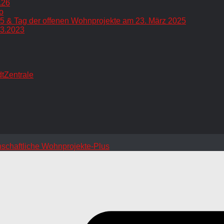
.26
o
5 & Tag der offenen Wohnprojekte am 23. März 2025
.3.2023
dtZentrale