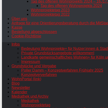
Tag des offenen Wohnprojekts 2024 – 16./17
Tag des offenen Wohnprojekts 2024
Wohnprojektetag 2023
Wohnprojektetag 2022
Über uns
Anfrage für eine Orientierungsberatung durch die MitSta
Kasse
Bestellung abgeschlossen
Cookie-Richtlinie
Infos
Bedeutung Wohnprojekte+ für Nutzer:innen & Stadt
Private Grundstücksangebote willkommen!
Landkarte gemeinschaftliches Wohnen+ für Köln u
Impressum
Grundstücke und Vergabe
Poller Damm – Konzeptverfahren Frühjahr 2025
Konzeptververfahren
WohnPortal (link)
Blog
Newsletter
Kalender
Mediathek und Archiv
Mediathek
Wohnprojektetag