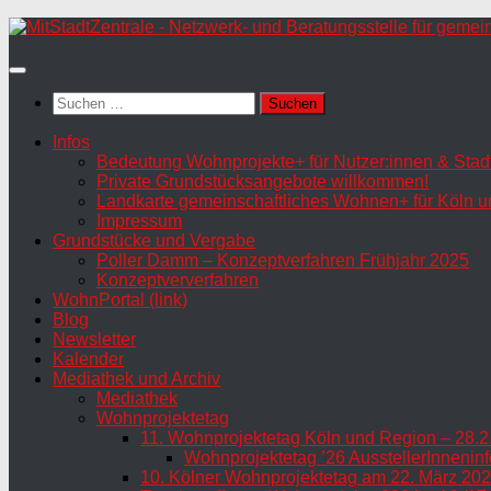
Zum
Inhalt
springen
Suchen
nach:
Infos
Bedeutung Wohnprojekte+ für Nutzer:innen & Stadt
Private Grundstücksangebote willkommen!
Landkarte gemeinschaftliches Wohnen+ für Köln u
Impressum
Grundstücke und Vergabe
Poller Damm – Konzeptverfahren Frühjahr 2025
Konzeptververfahren
WohnPortal (link)
Blog
Newsletter
Kalender
Mediathek und Archiv
Mediathek
Wohnprojektetag
11. Wohnprojektetag Köln und Region – 28.2
Wohnprojektetag ’26 AusstellerInneninf
10. Kölner Wohnprojektetag am 22. März 202