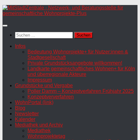
Zum
Inhalt
springen
Suchen
nach:
Infos
Bedeutung Wohnprojekte+ für Nutzer:innen &
Stadtgesellschaft
Private Grundstücksangebote willkommen!
Landkarte gemeinschaftliches Wohnen+ für Köln
und überregionale Akteure
Impressum
Grundstücke und Vergabe
Poller Damm – Konzeptverfahren Frühjahr 2025
Konzeptververfahren
WohnPortal (link)
Blog
Newsletter
Kalender
Mediathek und Archiv
Mediathek
Wohnprojektetag