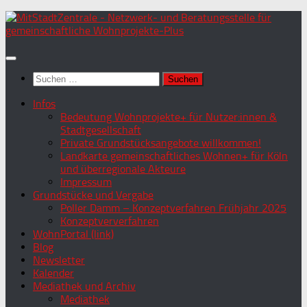
Zum
Inhalt
springen
Suchen
nach:
Infos
Bedeutung Wohnprojekte+ für Nutzer:innen &
Stadtgesellschaft
Private Grundstücksangebote willkommen!
Landkarte gemeinschaftliches Wohnen+ für Köln
und überregionale Akteure
Impressum
Grundstücke und Vergabe
Poller Damm – Konzeptverfahren Frühjahr 2025
Konzeptververfahren
WohnPortal (link)
Blog
Newsletter
Kalender
Mediathek und Archiv
Mediathek