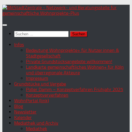
Zum
Inhalt
springen
Suchen
nach:
Infos
Bedeutung Wohnprojekte+ für Nutzer:innen &
Stadtgesellschaft
Private Grundstücksangebote willkommen!
Landkarte gemeinschaftliches Wohnen+ für Köln
und überregionale Akteure
Impressum
Grundstücke und Vergabe
Poller Damm – Konzeptverfahren Frühjahr 2025
Konzeptververfahren
WohnPortal (link)
Blog
Newsletter
Kalender
Mediathek und Archiv
Mediathek