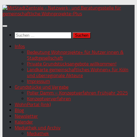
Zum
Inhalt
springen
Suchen
nach:
Infos
Bedeutung Wohnprojekte+ für Nutzer:innen &
Stadtgesellschaft
Private Grundstücksangebote willkommen!
Landkarte gemeinschaftliches Wohnen+ für Köln
und überregionale Akteure
Impressum
Grundstücke und Vergabe
Poller Damm – Konzeptverfahren Frühjahr 2025
Konzeptververfahren
WohnPortal (link)
Blog
Newsletter
Kalender
Mediathek und Archiv
Mediathek