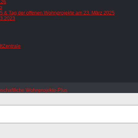
.26
o
5 & Tag der offenen Wohnprojekte am 23. März 2025
.3.2023
dtZentrale