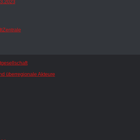
.3.2023
dtZentrale
gesellschaft
nd überregionale Akteure