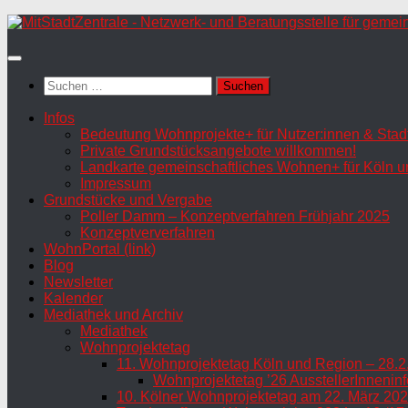
Zum
Inhalt
springen
Suchen
nach:
Infos
Bedeutung Wohnprojekte+ für Nutzer:innen & Stadt
Private Grundstücksangebote willkommen!
Landkarte gemeinschaftliches Wohnen+ für Köln u
Impressum
Grundstücke und Vergabe
Poller Damm – Konzeptverfahren Frühjahr 2025
Konzeptververfahren
WohnPortal (link)
Blog
Newsletter
Kalender
Mediathek und Archiv
Mediathek
Wohnprojektetag
11. Wohnprojektetag Köln und Region – 28.2
Wohnprojektetag ’26 AusstellerInneninf
10. Kölner Wohnprojektetag am 22. März 202