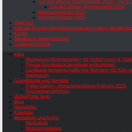
Tag des offenen Wohnprojekts 2024 – 16./17
Tag des offenen Wohnprojekts 2024
Wohnprojektetag 2023
Wohnprojektetag 2022
Über uns
Anfrage für eine Orientierungsberatung durch die MitSta
Kasse
Bestellung abgeschlossen
Cookie-Richtlinie
Infos
Bedeutung Wohnprojekte+ für Nutzer:innen & Stadt
Private Grundstücksangebote willkommen!
Landkarte gemeinschaftliches Wohnen+ für Köln u
Impressum
Grundstücke und Vergabe
Poller Damm – Konzeptverfahren Frühjahr 2025
Konzeptververfahren
WohnPortal (link)
Blog
Newsletter
Kalender
Mediathek und Archiv
Mediathek
Wohnprojektetag