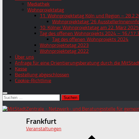
Mediathek
Wohnprojektetag
11. Wohnprojektetag Köln und Region – 28.2.2
Wohnprojektetag ’26 AusstellerInneninf
10. Kölner Wohnprojektetag am 22. März 2025
Tag des offenen Wohnprojekts 2024 – 16./17.
Tag des offenen Wohnprojekts 2024
Wohnprojektetag 2023
Wohnprojektetag 2022
Über uns
Anfrage für eine Orientierungsberatung durch die MitStad
Kasse
Bestellung abgeschlossen
Cookie-Richtlinie
Suchen
nach:
Frankfurt
Veranstaltungen