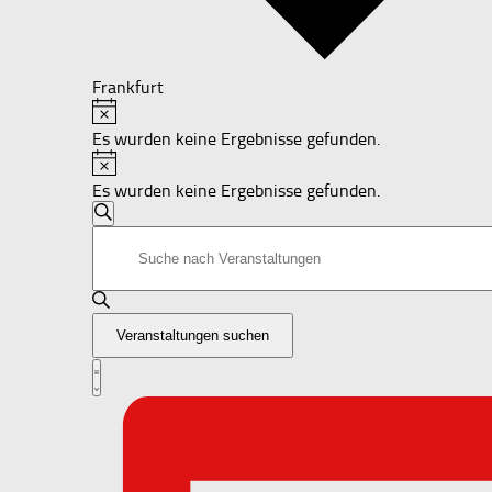
Frankfurt
Hinweis
Veranstaltungen
Es wurden keine Ergebnisse gefunden.
Hinweis
Es wurden keine Ergebnisse gefunden.
Veranstaltungen
Suche
Bitte
Suche
Schlüsselwort
und
eingeben.
Suche
Ansichten,
nach
Navigation
Veranstaltungen suchen
Veranstaltungen
Schlüsselwort.
Veranstaltung
Liste
Ansichten-
Navigation