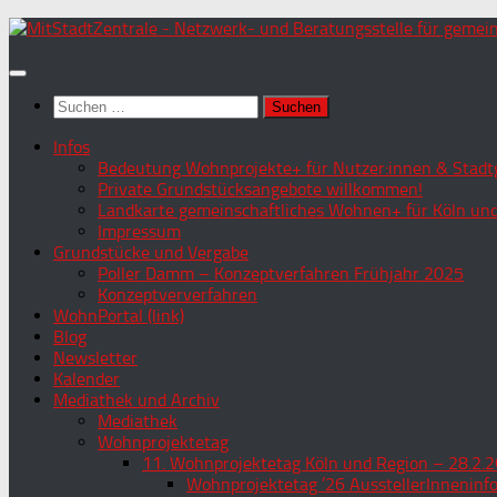
Zum
Inhalt
springen
Suchen
nach:
Infos
Bedeutung Wohnprojekte+ für Nutzer:innen & Stadtg
Private Grundstücksangebote willkommen!
Landkarte gemeinschaftliches Wohnen+ für Köln und
Impressum
Grundstücke und Vergabe
Poller Damm – Konzeptverfahren Frühjahr 2025
Konzeptververfahren
WohnPortal (link)
Blog
Newsletter
Kalender
Mediathek und Archiv
Mediathek
Wohnprojektetag
11. Wohnprojektetag Köln und Region – 28.2.2
Wohnprojektetag ’26 AusstellerInneninf