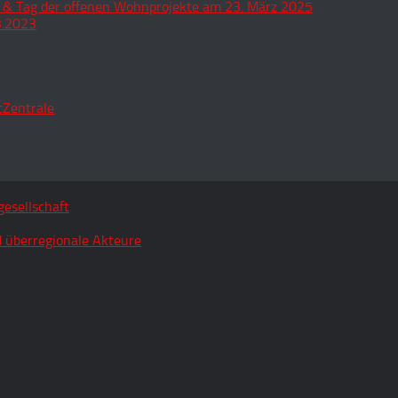
 & Tag der offenen Wohnprojekte am 23. März 2025
3.2023
tZentrale
esellschaft
 überregionale Akteure