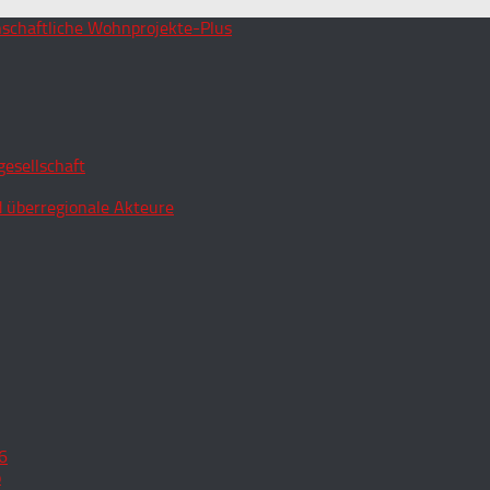
esellschaft
 überregionale Akteure
6
o