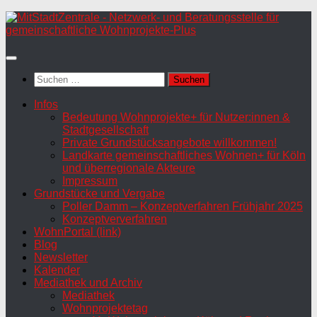
Zum
Inhalt
springen
Suchen
nach:
Infos
Bedeutung Wohnprojekte+ für Nutzer:innen &
Stadtgesellschaft
Private Grundstücksangebote willkommen!
Landkarte gemeinschaftliches Wohnen+ für Köln
und überregionale Akteure
Impressum
Grundstücke und Vergabe
Poller Damm – Konzeptverfahren Frühjahr 2025
Konzeptververfahren
WohnPortal (link)
Blog
Newsletter
Kalender
Mediathek und Archiv
Mediathek
Wohnprojektetag