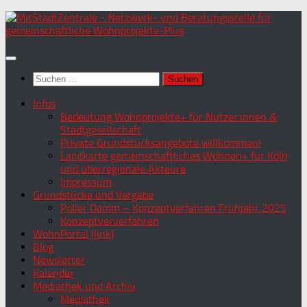
Zum
Inhalt
springen
Suchen
nach:
Infos
Bedeutung Wohnprojekte+ für Nutzer:innen &
Stadtgesellschaft
Private Grundstücksangebote willkommen!
Landkarte gemeinschaftliches Wohnen+ für Köln
und überregionale Akteure
Impressum
Grundstücke und Vergabe
Poller Damm – Konzeptverfahren Frühjahr 2025
Konzeptververfahren
WohnPortal (link)
Blog
Newsletter
Kalender
Mediathek und Archiv
Mediathek