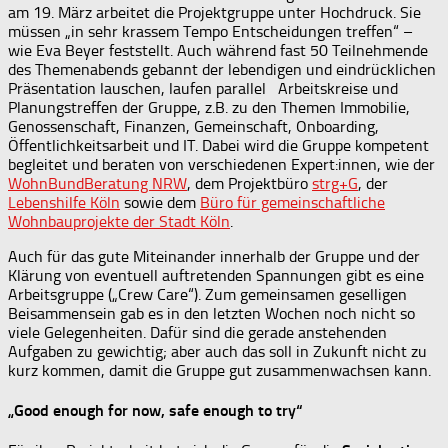
am 19. März arbeitet die Projektgruppe unter Hochdruck. Sie
müssen „in sehr krassem Tempo Entscheidungen treffen“ –
wie Eva Beyer feststellt. Auch während fast 50 Teilnehmende
des Themenabends gebannt der lebendigen und eindrücklichen
Präsentation lauschen, laufen parallel Arbeitskreise und
Planungstreffen der Gruppe, z.B. zu den Themen Immobilie,
Genossenschaft, Finanzen, Gemeinschaft, Onboarding,
Öffentlichkeitsarbeit und IT. Dabei wird die Gruppe kompetent
begleitet und beraten von verschiedenen Expert:innen, wie der
WohnBundBeratung NRW
, dem Projektbüro
strg+G
, der
Lebenshilfe Köln
sowie dem
Büro für gemeinschaftliche
Wohnbauprojekte der Stadt Köln
.
Auch für das gute Miteinander innerhalb der Gruppe und der
Klärung von eventuell auftretenden Spannungen gibt es eine
Arbeitsgruppe („Crew Care“). Zum gemeinsamen geselligen
Beisammensein gab es in den letzten Wochen noch nicht so
viele Gelegenheiten. Dafür sind die gerade anstehenden
Aufgaben zu gewichtig; aber auch das soll in Zukunft nicht zu
kurz kommen, damit die Gruppe gut zusammenwachsen kann.
„Good enough for now, safe enough to try“