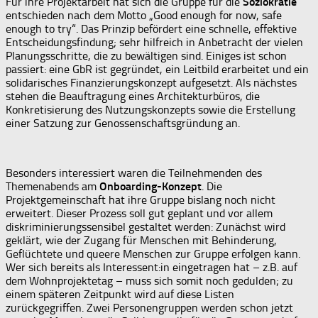
Für ihre Projektarbeit hat sich die Gruppe für die
Soziokratie
entschieden nach dem Motto „Good enough for now, safe
enough to try“. Das Prinzip befördert eine schnelle, effektive
Entscheidungsfindung; sehr hilfreich in Anbetracht der vielen
Planungsschritte, die zu bewältigen sind. Einiges ist schon
passiert: eine GbR ist gegründet, ein Leitbild erarbeitet und ein
solidarisches Finanzierungskonzept aufgesetzt. Als nächstes
stehen die Beauftragung eines Architekturbüros, die
Konkretisierung des Nutzungskonzepts sowie die Erstellung
einer Satzung zur Genossenschaftsgründung an.
Besonders interessiert waren die Teilnehmenden des
Themenabends am
Onboarding-Konzept
. Die
Projektgemeinschaft hat ihre Gruppe bislang noch nicht
erweitert. Dieser Prozess soll gut geplant und vor allem
diskriminierungssensibel gestaltet werden: Zunächst wird
geklärt, wie der Zugang für Menschen mit Behinderung,
Geflüchtete und queere Menschen zur Gruppe erfolgen kann.
Wer sich bereits als Interessent:in eingetragen hat – z.B. auf
dem Wohnprojektetag – muss sich somit noch gedulden; zu
einem späteren Zeitpunkt wird auf diese Listen
zurückgegriffen. Zwei Personengruppen werden schon jetzt