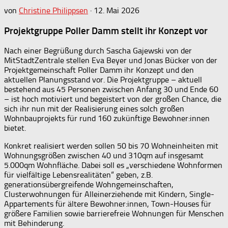
von
Christine Philippsen
·
12. Mai 2026
Projektgruppe Poller Damm stellt ihr Konzept vor
Nach einer Begrüßung durch Sascha Gajewski von der
MitStadtZentrale stellen Eva Beyer und Jonas Bücker von der
Projektgemeinschaft Poller Damm ihr Konzept und den
aktuellen Planungsstand vor. Die Projektgruppe – aktuell
bestehend aus 45 Personen zwischen Anfang 30 und Ende 60
– ist hoch motiviert und begeistert von der großen Chance, die
sich ihr nun mit der Realisierung eines solch großen
Wohnbauprojekts für rund 160 zukünftige Bewohner:innen
bietet.
Konkret realisiert werden sollen 50 bis 70 Wohneinheiten mit
Wohnungsgrößen zwischen 40 und 310qm auf insgesamt
5.000qm Wohnfläche. Dabei soll es „verschiedene Wohnformen
für vielfältige Lebensrealitäten“ geben, z.B.
generationsübergreifende Wohngemeinschaften,
Clusterwohnungen für Alleinerziehende mit Kindern, Single-
Appartements für ältere Bewohner:innen, Town-Houses für
größere Familien sowie barrierefreie Wohnungen für Menschen
mit Behinderung.