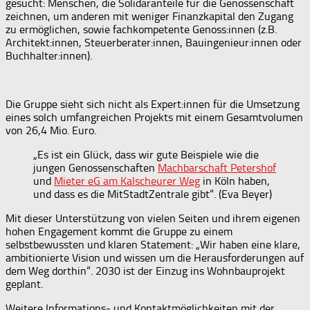
gesucht: Menschen, die Solidaranteile für die Genossenschaft
zeichnen, um anderen mit weniger Finanzkapital den Zugang
zu ermöglichen, sowie fachkompetente Genoss:innen (z.B.
Architekt:innen, Steuerberater:innen, Bauingenieur:innen oder
Buchhalter:innen).
Die Gruppe sieht sich nicht als Expert:innen für die Umsetzung
eines solch umfangreichen Projekts mit einem Gesamtvolumen
von 26,4 Mio. Euro.
„Es ist ein Glück, dass wir gute Beispiele wie die
jungen Genossenschaften
Machbarschaft Petershof
und
Mieter eG am Kalscheurer Weg
in Köln haben,
und dass es die MitStadtZentrale gibt“. (Eva Beyer)
Mit dieser Unterstützung von vielen Seiten und ihrem eigenen
hohen Engagement kommt die Gruppe zu einem
selbstbewussten und klaren Statement: „Wir haben eine klare,
ambitionierte Vision und wissen um die Herausforderungen auf
dem Weg dorthin“. 2030 ist der Einzug ins Wohnbauprojekt
geplant.
Weitere Informations- und Kontaktmöglichkeiten mit der