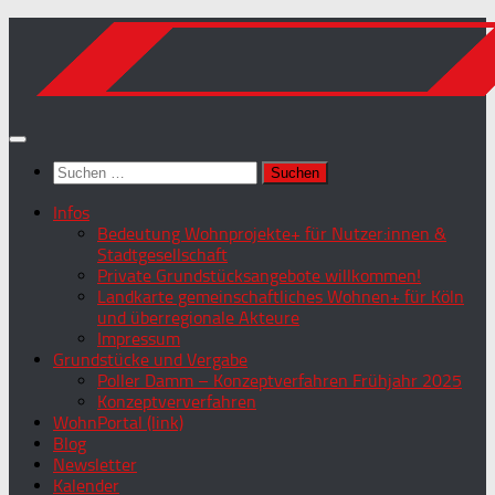
Zum
Inhalt
springen
Suchen
nach:
Infos
Bedeutung Wohnprojekte+ für Nutzer:innen &
Stadtgesellschaft
Private Grundstücksangebote willkommen!
Landkarte gemeinschaftliches Wohnen+ für Köln
und überregionale Akteure
Impressum
Grundstücke und Vergabe
Poller Damm – Konzeptverfahren Frühjahr 2025
Konzeptververfahren
WohnPortal (link)
Blog
Newsletter
Kalender