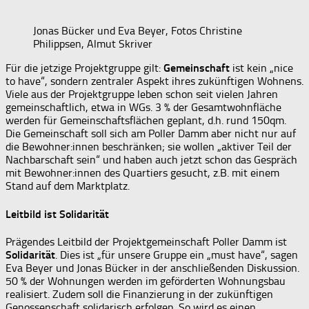
Jonas Bücker und Eva Beyer, Fotos Christine
Philippsen, Almut Skriver
Für die jetzige Projektgruppe gilt:
Gemeinschaft
ist kein „nice
to have“, sondern zentraler Aspekt ihres zukünftigen Wohnens.
Viele aus der Projektgruppe leben schon seit vielen Jahren
gemeinschaftlich, etwa in WGs. 3 % der Gesamtwohnfläche
werden für Gemeinschaftsflächen geplant, d.h. rund 150qm.
Die Gemeinschaft soll sich am Poller Damm aber nicht nur auf
die Bewohner:innen beschränken; sie wollen „aktiver Teil der
Nachbarschaft sein“ und haben auch jetzt schon das Gespräch
mit Bewohner:innen des Quartiers gesucht, z.B. mit einem
Stand auf dem Marktplatz.
Leitbild ist Solidarität
Prägendes Leitbild der Projektgemeinschaft Poller Damm ist
Solidarität
. Dies ist „für unsere Gruppe ein „must have“, sagen
Eva Beyer und Jonas Bücker in der anschließenden Diskussion.
50 % der Wohnungen werden im geförderten Wohnungsbau
realisiert. Zudem soll die Finanzierung in der zukünftigen
Genossenschaft solidarisch erfolgen. So wird es einen