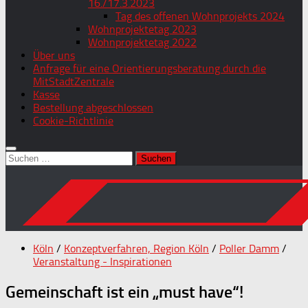
16./17.3.2023
Tag des offenen Wohnprojekts 2024
Wohnprojektetag 2023
Wohnprojektetag 2022
Über uns
Anfrage für eine Orientierungsberatung durch die
MitStadtZentrale
Kasse
Bestellung abgeschlossen
Cookie-Richtlinie
Suchen
nach:
Köln
/
Konzeptverfahren, Region Köln
/
Poller Damm
/
Veranstaltung - Inspirationen
Gemeinschaft ist ein „must have“!